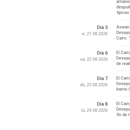
amanec
después
típica
Aswan 
Día 5
Desayun
vi, 21.08.2026
Cairo. 
El Cair
Día 6
Desayun
sá, 22.08.2026
de rea
El Cair
Día 7
Desayun
do, 23.08.2026
barrio 
El Cair
Día 8
Desayun
lu, 24.08.2026
fin de 