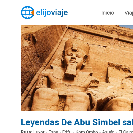
Inicio
Via
Leyendas De Abu Simbel sal
Ruta:
Luxor - Esna - Edfu - Kom Ombo - Asuán - El Cair