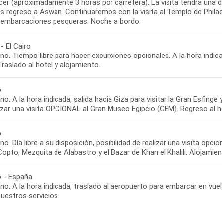
er (aproximadamente 3 horas por carretera). La visita tendrá una d
 regreso a Aswan. Continuaremos con la visita al Templo de Philae. 
s embarcaciones pesqueras. Noche a bordo.
- El Cairo
o. Tiempo libre para hacer excursiones opcionales. A la hora indic
Traslado al hotel y alojamiento.
o
o. A la hora indicada, salida hacia Giza para visitar la Gran Esfinge
lizar una visita OPCIONAL al Gran Museo Egipcio (GEM). Regreso al h
o
o. Día libre a su disposición, posibilidad de realizar una visita opcio
Copto, Mezquita de Alabastro y el Bazar de Khan el Khalili. Alojamien
o - España
o. A la hora indicada, traslado al aeropuerto para embarcar en vuel
nuestros servicios.