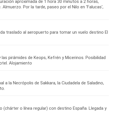
uración aproximada de 1 hora 30 minutos a 2 horas,
Almuerzo. Por la tarde, paseo por el Nilo en 'Falucas',
ada traslado al aeropuerto para tomar un vuelo destino El
 y las pirámides de Keops, Kefrén y Micerinos. Posibilidad
otel. Alojamiento
nal a la Necrópolis de Sakkara, la Ciudadela de Saladino,
to.
o (chárter o línea regular) con destino España. Llegada y