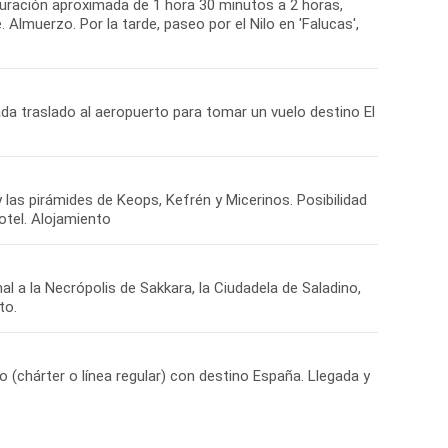
uración aproximada de 1 hora 30 minutos a 2 horas,
Almuerzo. Por la tarde, paseo por el Nilo en 'Falucas',
ada traslado al aeropuerto para tomar un vuelo destino El
 y las pirámides de Keops, Kefrén y Micerinos. Posibilidad
otel. Alojamiento
nal a la Necrópolis de Sakkara, la Ciudadela de Saladino,
to.
o (chárter o línea regular) con destino España. Llegada y