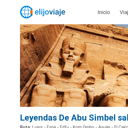
Inicio
Via
Leyendas De Abu Simbel sal
Ruta:
Luxor - Esna - Edfu - Kom Ombo - Asuán - El Cair