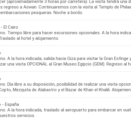
er (aproximadamente 3 horas por carretera). La visita tendrá una d
 regreso a Aswan. Continuaremos con la visita al Templo de Philae. 
s embarcaciones pesqueras. Noche a bordo.
- El Cairo
o. Tiempo libre para hacer excursiones opcionales. A la hora indic
Traslado al hotel y alojamiento.
o
o. A la hora indicada, salida hacia Giza para visitar la Gran Esfinge
lizar una visita OPCIONAL al Gran Museo Egipcio (GEM). Regreso al h
o
o. Día libre a su disposición, posibilidad de realizar una visita opcio
Copto, Mezquita de Alabastro y el Bazar de Khan el Khalili. Alojamien
o - España
o. A la hora indicada, traslado al aeropuerto para embarcar en vuel
nuestros servicios.