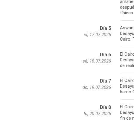
amanec
después
típica
Aswan 
Día 5
Desayun
vi, 17.07.2026
Cairo. 
El Cair
Día 6
Desayun
sá, 18.07.2026
de rea
El Cair
Día 7
Desayun
do, 19.07.2026
barrio 
El Cair
Día 8
Desayun
lu, 20.07.2026
fin de 