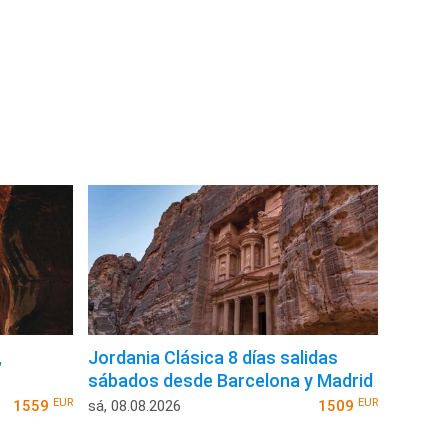
,
Jordania Clásica 8 días salidas
sábados desde Barcelona y Madrid
EUR
EUR
1559
sá, 08.08.2026
1509