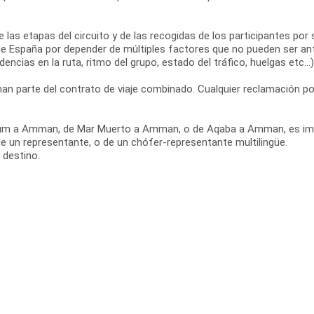
s de las etapas del circuito y de las recogidas de los participantes 
e España por depender de múltiples factores que no pueden ser ant
dencias en la ruta, ritmo del grupo, estado del tráfico, huelgas etc...)
n parte del contrato de viaje combinado. Cualquier reclamación po
di Rum a Amman, de Mar Muerto a Amman, o de Aqaba a Amman, es im
de un representante, o de un chófer-representante multilingüe.
 destino.