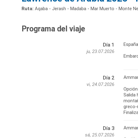
Ruta:
Aqaba - Jerash - Madaba - Mar Muerto - Monte Ne
Programa del viaje
Españ
Día 1
ju, 23.07.2026
Embarq
Amman 
Día 2
vi, 24.07.2026
Opción
Salida 
montañ
greco-r
Finaliz
Amman 
Día 3
sá, 25.07.2026