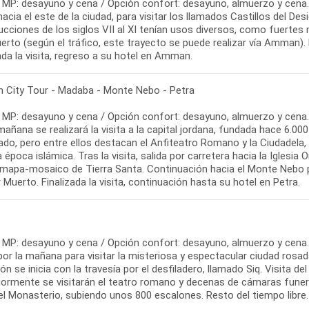
 MP: desayuno y cena / Opción confort: desayuno, almuerzo y cena.
hacia el este de la ciudad, para visitar los llamados Castillos del Des
cciones de los siglos VII al XI tenían usos diversos, como fuertes m
erto (según el tráfico, este trayecto se puede realizar vía Amman).
ada la visita, regreso a su hotel en Amman.
City Tour - Madaba - Monte Nebo - Petra
 MP: desayuno y cena / Opción confort: desayuno, almuerzo y cena.
 mañana se realizará la visita a la capital jordana, fundada hace 6
ado, pero entre ellos destacan el Anfiteatro Romano y la Ciudadela
 época islámica. Tras la visita, salida por carretera hacia la Igles
 mapa-mosaico de Tierra Santa. Continuación hacia el Monte Nebo pa
 Muerto. Finalizada la visita, continuación hasta su hotel en Petra.
 MP: desayuno y cena / Opción confort: desayuno, almuerzo y cena.
por la mañana para visitar la misteriosa y espectacular ciudad rosa
ón se inicia con la travesía por el desfiladero, llamado Siq. Visita 
iormente se visitarán el teatro romano y decenas de cámaras funerar
 el Monasterio, subiendo unos 800 escalones. Resto del tiempo libre.