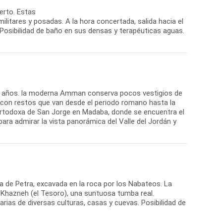
ierto. Estas
ilitares y posadas. A la hora concertada, salida hacia el
 Posibilidad de baño en sus densas y terapéuticas aguas.
.000 años. la moderna Amman conserva pocos vestigios de
, con restos que van desde el periodo romano hasta la
ia Ortodoxa de San Jorge en Madaba, donde se encuentra el
ra admirar la vista panorámica del Valle del Jordán y
da de Petra, excavada en la roca por los Nabateos. La
del Khazneh (el Tesoro), una suntuosa tumba real.
ias de diversas culturas, casas y cuevas. Posibilidad de