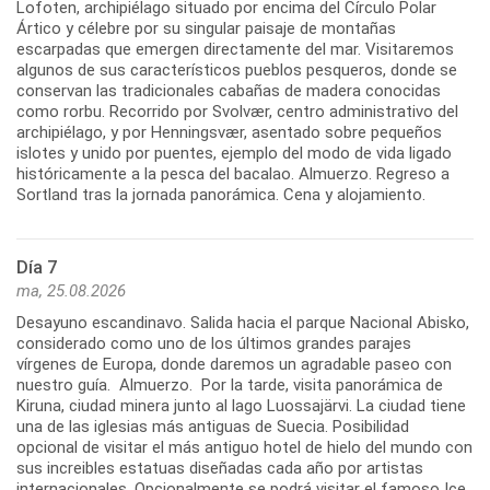
Lofoten, archipiélago situado por encima del Círculo Polar
Ártico y célebre por su singular paisaje de montañas
escarpadas que emergen directamente del mar. Visitaremos
algunos de sus característicos pueblos pesqueros, donde se
conservan las tradicionales cabañas de madera conocidas
como rorbu. Recorrido por Svolvær, centro administrativo del
archipiélago, y por Henningsvær, asentado sobre pequeños
islotes y unido por puentes, ejemplo del modo de vida ligado
históricamente a la pesca del bacalao. Almuerzo. Regreso a
Sortland tras la jornada panorámica. Cena y alojamiento.
Día 7
ma, 25.08.2026
Desayuno escandinavo. Salida hacia el parque Nacional Abisko,
considerado como uno de los últimos grandes parajes
vírgenes de Europa, donde daremos un agradable paseo con
nuestro guía. Almuerzo. Por la tarde, visita panorámica de
Kiruna, ciudad minera junto al lago Luossajärvi. La ciudad tiene
una de las iglesias más antiguas de Suecia. Posibilidad
opcional de visitar el más antiguo hotel de hielo del mundo con
sus increibles estatuas diseñadas cada año por artistas
internacionales. Opcionalmente se podrá visitar el famoso Ice