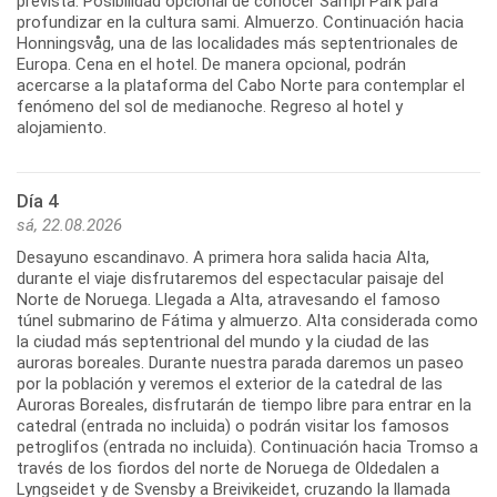
prevista. Posibilidad opcional de conocer Sampi Park para
profundizar en la cultura sami. Almuerzo. Continuación hacia
Honningsvåg, una de las localidades más septentrionales de
Europa. Cena en el hotel. De manera opcional, podrán
acercarse a la plataforma del Cabo Norte para contemplar el
fenómeno del sol de medianoche. Regreso al hotel y
alojamiento.
Día 4
sá, 22.08.2026
Desayuno escandinavo. A primera hora salida hacia Alta,
durante el viaje disfrutaremos del espectacular paisaje del
Norte de Noruega. Llegada a Alta, atravesando el famoso
túnel submarino de Fátima y almuerzo. Alta considerada como
la ciudad más septentrional del mundo y la ciudad de las
auroras boreales. Durante nuestra parada daremos un paseo
por la población y veremos el exterior de la catedral de las
Auroras Boreales, disfrutarán de tiempo libre para entrar en la
catedral (entrada no incluida) o podrán visitar los famosos
petroglifos (entrada no incluida). Continuación hacia Tromso a
través de los fiordos del norte de Noruega de Oldedalen a
Lyngseidet y de Svensby a Breivikeidet, cruzando la llamada