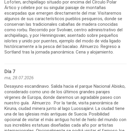
Lofoten, archipiélago situado por encima del Círculo Polar
Ártico y célebre por su singular paisaje de montañas
escarpadas que emergen directamente del mar. Visitaremos
algunos de sus característicos pueblos pesqueros, donde se
conservan las tradicionales cabañas de madera conocidas
como rorbu. Recorrido por Svolvær, centro administrativo del
archipiélago, y por Henningsvær, asentado sobre pequeños
islotes y unido por puentes, ejemplo del modo de vida ligado
históricamente a la pesca del bacalao. Almuerzo. Regreso a
Sortland tras la jornada panorámica. Cena y alojamiento.
Día 7
ma, 28.07.2026
Desayuno escandinavo. Salida hacia el parque Nacional Abisko,
considerado como uno de los últimos grandes parajes
vírgenes de Europa, donde daremos un agradable paseo con
nuestro guía. Almuerzo. Por la tarde, visita panorámica de
Kiruna, ciudad minera junto al lago Luossajärvi. La ciudad tiene
una de las iglesias más antiguas de Suecia. Posibilidad
opcional de visitar el más antiguo hotel de hielo del mundo con
sus increibles estatuas diseñadas cada año por artistas
internacionales. Opcionalmente se podrá visitar el famoso Ice