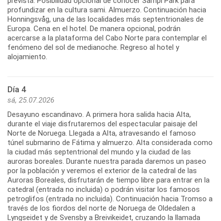
prevista. Posibilidad opcional de conocer Sampi Park para
profundizar en la cultura sami. Almuerzo. Continuación hacia
Honningsvåg, una de las localidades más septentrionales de
Europa. Cena en el hotel. De manera opcional, podrán
acercarse a la plataforma del Cabo Norte para contemplar el
fenómeno del sol de medianoche. Regreso al hotel y
alojamiento.
Día 4
sá, 25.07.2026
Desayuno escandinavo. A primera hora salida hacia Alta,
durante el viaje disfrutaremos del espectacular paisaje del
Norte de Noruega. Llegada a Alta, atravesando el famoso
túnel submarino de Fátima y almuerzo. Alta considerada como
la ciudad más septentrional del mundo y la ciudad de las
auroras boreales. Durante nuestra parada daremos un paseo
por la población y veremos el exterior de la catedral de las
Auroras Boreales, disfrutarán de tiempo libre para entrar en la
catedral (entrada no incluida) o podrán visitar los famosos
petroglifos (entrada no incluida). Continuación hacia Tromso a
través de los fiordos del norte de Noruega de Oldedalen a
Lyngseidet y de Svensby a Breivikeidet, cruzando la llamada