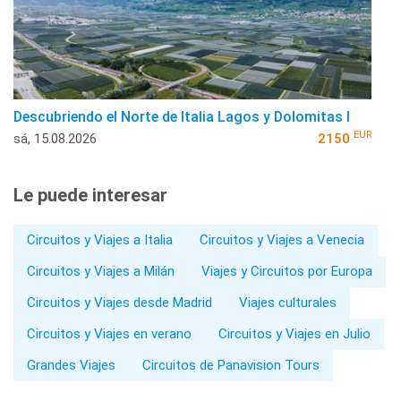
Descubriendo el Norte de Italia Lagos y Dolomitas I
EUR
sá, 15.08.2026
2150
Le puede interesar
Circuitos y Viajes a Italia
Circuitos y Viajes a Venecia
Circuitos y Viajes a Milán
Viajes y Circuitos por Europa
Circuitos y Viajes desde Madrid
Viajes culturales
Circuitos y Viajes en verano
Circuitos y Viajes en Julio
Grandes Viajes
Circuitos de Panavision Tours