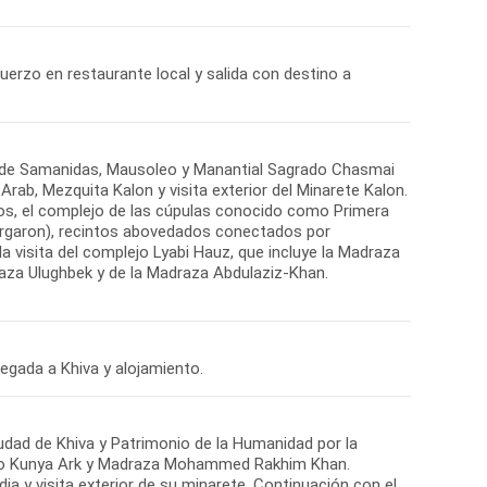
uerzo en restaurante local y salida con destino a
eo de Samanidas, Mausoleo y Manantial Sagrado Chasmai
Arab, Mezquita Kalon y visita exterior del Minarete Kalon.
dos, el complejo de las cúpulas conocido como Primera
argaron), recintos abovedados conectados por
a visita del complejo Lyabi Hauz, que incluye la Madraza
draza Ulughbek y de la Madraza Abdulaziz-Khan.
iudad de Khiva y Patrimonio de la Humanidad por la
llo Kunya Ark y Madraza Mohammed Rakhim Khan.
dja y visita exterior de su minarete. Continuación con el