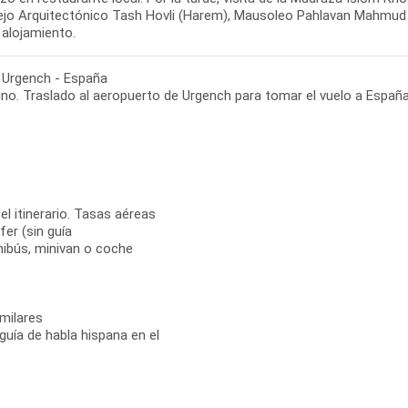
jo Arquitectónico Tash Hovli (Harem), Mausoleo Pahlavan Mahmud y 
- Urgench - España
 el itinerario. Tasas aéreas
er (sin guía
inibús, minivan o coche
milares
 guía de habla hispana en el