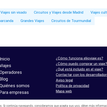
 Viajes sin visado
Circuitos y Viajes desde Madrid
Viajes cul
amarcanda
Grandes Viajes
Circuitos de Tourmundial
¿Cómo funciona elijoviaje.es?
Inicio
¿Cómo puedo comprar un viaje
Viajes
¿Qué está incluido en el viaje?
Operadores
Contactar con los desarrollado
Blog
Aviso legal
Quiénes somos
Política de privacidad
Mapa web
Para empresas
es. Si continúa navegando, consideramos que acepta sus uso,
obten más informac