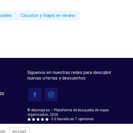
turales
Circuitos y Viajes en verano
Síguenos en nuestras redes para descubrir
nuevas ofertas y descuentos:
?
res
© elijoviaje.es – Plataforma de búsqueda de viajes
organizados, 2026
- 5.0 basado en 7 opiniones
Accept
ión