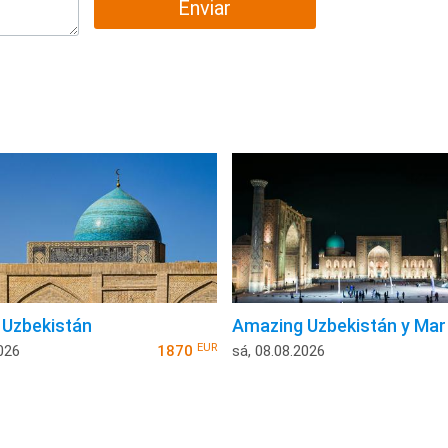
Enviar
 Uzbekistán
Amazing Uzbekistán y Mar 
EUR
026
1870
sá, 08.08.2026