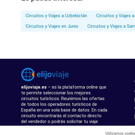
Circuitos y Viajes a Uzbekistán
Circuitos y Viajes a
Circuitos y Viajes en Junio
Circuitos y Viajes a S
elijoviaje.es
– es la plataforma online que
te permite seleccionar los mejores
circuitos turísticos. Reunimos las ofertas
de todos los operadores turísticos de
España en una sola base de datos. En cada
circuito encontrarás el contacto directo
del vendedor o podrás solicitar tu viaje
online.
Utilizamos cooki