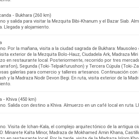
anda - Bukhara (260 km)
o y salida para visitar la Mezquita Bibi-Khanum y el Bazar Siab. Alm
a
no. Por la mañana, visita a la ciudad sagrada de Bukhara: Mausol
isita exterior de la Mezquita Bolo-Hauz, Ciudadela Ark, Madraza Miri 
zo en restaurante local. Posteriormente, recorrido por tres merca
Sarrafon), Segunda (Toki-Telpakfurushon) y Tercera Cúpula (Toki-Z
as galerías para comercio y talleres artesanos. Continuación con l
sh y la Madraza Nodir Devon Begi. En ruta, visita exterior de la Ma
a - Khiva (450 km)
o. Visita de Ichan-Kala, el complejo arquitectónico de la antigua c
: Minarete Kalta Minor, Madraza de Mokhamed Amin Khana, Casti
o en restaurante local. Por la tarde, visita de la Madraza Islom Kho