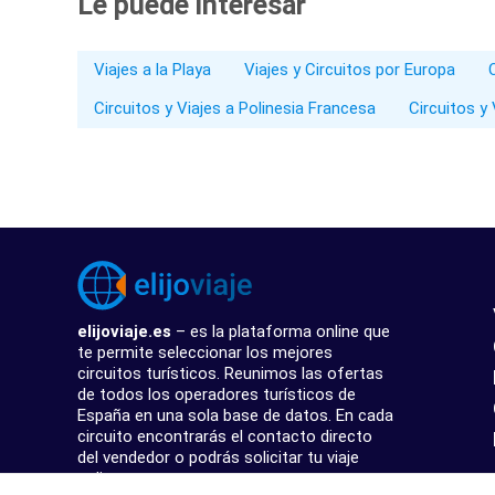
Le puede interesar
Viajes a la Playa
Viajes y Circuitos por Europa
Circuitos y Viajes a Polinesia Francesa
Circuitos y
elijoviaje.es
– es la plataforma online que
te permite seleccionar los mejores
circuitos turísticos. Reunimos las ofertas
de todos los operadores turísticos de
España en una sola base de datos. En cada
circuito encontrarás el contacto directo
del vendedor o podrás solicitar tu viaje
online.