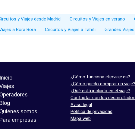
Circuitos y Viajes desde Madrid
Circuitos y Viajes en verano
 Viajes a Bora Bora
Circuitos y Viajes a Tahití
Grandes Viajes
¿Cómo funciona elijoviaje.es?
Inicio
¿Cómo puedo comprar un viaje
Viajes
¿Qué está incluido en el viaje?
Operadores
Contactar con los desarrollado
Blog
Aviso legal
Quiénes somos
Política de privacidad
Mapa web
Para empresas