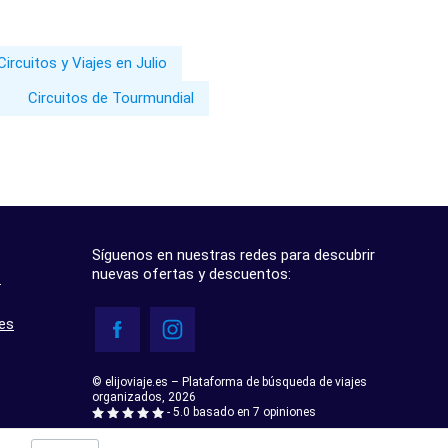
Circuitos y Viajes en Julio
Circuitos de Tourmundial
Síguenos en nuestras redes para descubrir
nuevas ofertas y descuentos:
?
res
© elijoviaje.es – Plataforma de búsqueda de viajes
organizados, 2026
- 5.0 basado en 7 opiniones