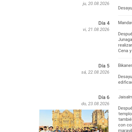
ju, 20.08.2026
Desayun
Mandaw
Día 4
vi, 21.08.2026
Despué
Junaga
realiza
Cena y
Bikaner
Día 5
sá, 22.08.2026
Desayun
edifica
Jaisal
Día 6
do, 23.08.2026
Después
templos
tambié
con col
maravil