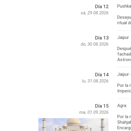
Pushkar
Día 12
sá, 29.08.2026
Desayun
ritual 
Jaipur
Día 13
do, 30.08.2026
Despué
fachada
Astronó
Jaipur 
Día 14
lu, 31.08.2026
Por la 
Imperi
Agra
Día 15
ma, 01.09.2026
Por la
Shahja
Encarg