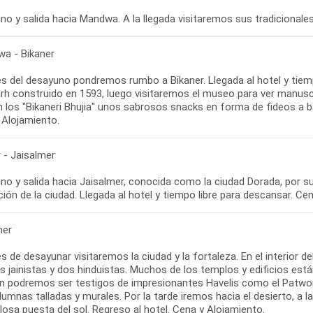
o y salida hacia Mandwa. A la llegada visitaremos sus tradicionales
a - Bikaner
s del desayuno pondremos rumbo a Bikaner. Llegada al hotel y tiempo
rh construido en 1593, luego visitaremos el museo para ver manuscri
n los "Bikaneri Bhujia" unos sabrosos snacks en forma de fideos a b
 Alojamiento.
 - Jaisalmer
o y salida hacia Jaisalmer, conocida como la ciudad Dorada, por su a
ción de la ciudad. Llegada al hotel y tiempo libre para descansar. Ce
mer
 de desayunar visitaremos la ciudad y la fortaleza. En el interior d
 jainistas y dos hinduistas. Muchos de los templos y edificios está
n podremos ser testigos de impresionantes Havelis como el Patwon k
umnas talladas y murales. Por la tarde iremos hacia el desierto, a 
losa puesta del sol. Regreso al hotel. Cena y Alojamiento.