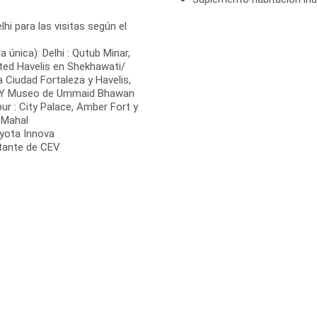
hi para las visitas según el
única): Delhi : Qutub Minar,
ed Havelis en Shekhawati/
 Ciudad Fortaleza y Havelis,
a Y Museo de Ummaid Bhawan
ipur : City Palace, Amber Fort y
j Mahal
oyota Innova
ntante de CEV