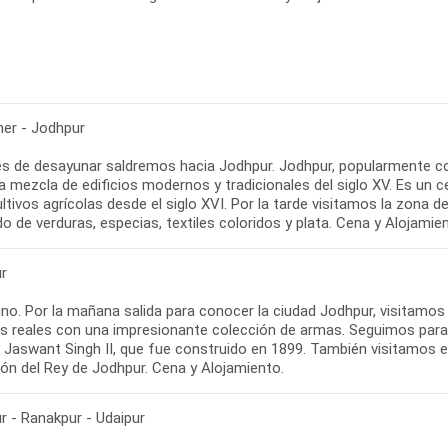
mer - Jodhpur
s de desayunar saldremos hacia Jodhpur. Jodhpur, popularmente con
 mezcla de edificios modernos y tradicionales del siglo XV. Es un c
ultivos agrícolas desde el siglo XVI. Por la tarde visitamos la zona de 
 de verduras, especias, textiles coloridos y plata. Cena y Alojamie
r
no. Por la mañana salida para conocer la ciudad Jodhpur, visitamos
os reales con una impresionante colección de armas. Seguimos par
y Jaswant Singh II, que fue construido en 1899. También visitamos 
r - Ranakpur - Udaipur