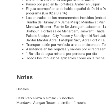
Paseo por jeep en la Fortaleza Amber en Jaipur
El guía acompañante de habla español de Delhi a Del
programa (Dia 02 a Dia 16)
Las entradas de los monumentos incluidos (entrada 
Tumba de Humayun y Jama Masjid Mandawa : Piant
Mandwa Bikaner : Fuerte De Junagarh Jaisalmer : La
Jodhpur : Fortaleza de Mehargarh, Jaswant Thad
Palacio Udaipur : City Palace y Saheliyon ki Bari, Ja
Jantar Mantar Agra : Fatehpur Sikri, Agra Fort y Ta
Transportación por vehículo aire acondicionado T
Asistencia en las llegadas y salidas por el represe
1 Botella de agua mineral por persona por día
Todos los impuestos aplicables como en la fecha
Notas
Hoteles
Delhi: Park Plaza o similar - 2 noches
Mandawa: Aangan Resort o similar - 1 noche