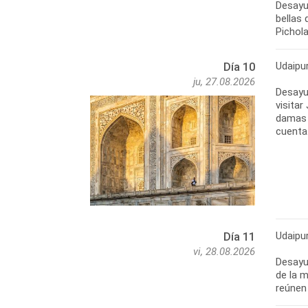
Desayu
bellas 
Pichola
Udaipu
Día 10
ju, 27.08.2026
Desayun
visitar
damas d
cuenta.
Udaipu
Día 11
vi, 28.08.2026
Desayu
de la 
reúnen