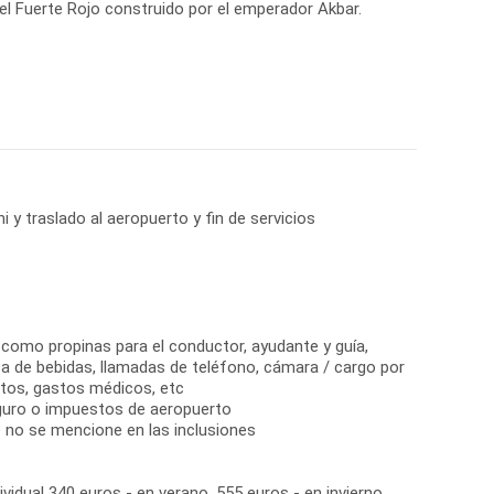
el Fuerte Rojo construido por el emperador Akbar.
 y traslado al aeropuerto y fin de servicios
 como propinas para el conductor, ayudante y guía,
sa de bebidas, llamadas de teléfono, cámara / cargo por
os, gastos médicos, etc
guro o impuestos de aeropuerto
e no se mencione en las inclusiones
vidual 340 euros - en verano, 555 euros - en invierno