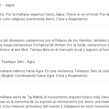
 - Jaipur
o. Por la mañana viajamos hacia Jaipur. Check-in en el hotel. Por l
de culto religioso (ceremonia Aarti). Cena y Alojamiento.
s del desayuno, pasaremos por el Palacio de los Vientos, también 
, luego visitaremos Fortaleza De Amber. Por la tarde, visitaremos el
mico al aire libre. Tiempo libre en el mercado local y regreso al hot
- Fatehpur Sikri - Agra
mañana salimos hacia Agra. En ruta visitamos, Fatehpur Sikri, la ci
o Mughal. Continuación hacia Agra. Cena y Alojamiento.
 mañana visita de Taj Mahal, el monumento arquitectónico más fam
han en la memoria de su esposa un monumento por amor, una manif
ó a los mejores artesanos del mundo y trabajaron en este monument