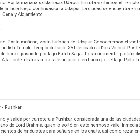
no. Por la mañana salida hacia Udaipur. En ruta visitamos el Templo
de la India luego continuación a Udaipur. La ciudad se encuentra en un
. Cena y Alojamiento.
r
o. Por la mañana, visita turística de Udaipur. Conoceremos el vast
 Jagdish Temple, templo del siglo XVI dedicado al Dios Vishnu. Poster
e honor, pasando por lago Fateh Sagar. Posteriormente, podrán disf
 A la tarde, disfrutaremos de un paseo en barco por el lago Pichola
r - Pushkar
no y salida por carretera a Pushkar, considerada una de las ciudade
mano de Lord Brahma, quien lo soltó en este hermoso valle. Inmedia
 cientos de hinduistas para bañarse en los ghats, así como rezar 