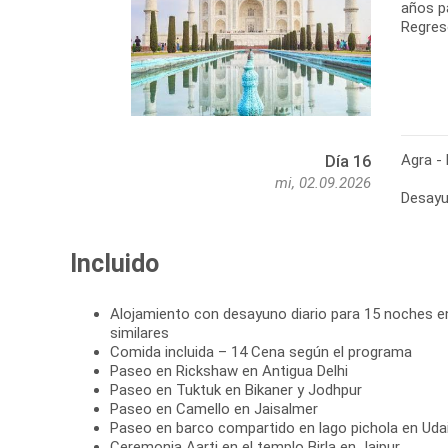
años p
Regreso
Agra - 
Día 16
mi, 02.09.2026
Desayun
Incluido
Alojamiento con desayuno diario para 15 noches e
similares
Comida incluida – 14 Cena según el programa
Paseo en Rickshaw en Antigua Delhi
Paseo en Tuktuk en Bikaner y Jodhpur
Paseo en Camello en Jaisalmer
Paseo en barco compartido en lago pichola en Udaip
Ceremonia Aarti en el templo Birla en Jaipur