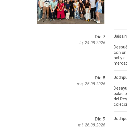
Jaisal
Día 7
lu, 24.08.2026
Despué
con una
sal y c
mercado
Jodhpu
Día 8
ma, 25.08.2026
Desayu
palaci
del Re
Jodhpu
Día 9
mi, 26.08.2026