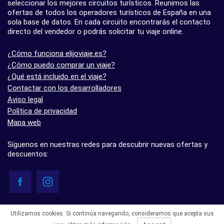
seleccionar los mejores circuitos turísticos. Reunimos las
ofertas de todos los operadores turísticos de España en una
sola base de datos. En cada circuito encontrarás el contacto
directo del vendedor o podrás solicitar tu viaje online.
¿Cómo funciona elijoviaje.es?
¿Cómo puedo comprar un viaje?
¿Qué está incluido en el viaje?
Contactar con los desarrolladores
Aviso legal
Política de privacidad
Mapa web
Síguenos en nuestras redes para descubrir nuevas ofertas y
descuentos:
© elijoviaje.es – Plataforma de búsqueda de viajes organizados, 2026
Utilizamos cookies. Si continúa navegando, consideramos que acepta sus
- 5.0 basado en 7 opiniones