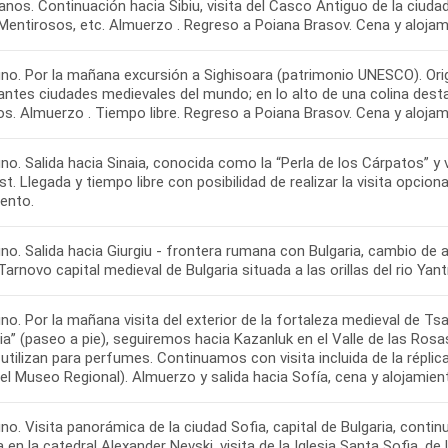
nos. Continuación hacia Sibiu, visita del Casco Antiguo de la ciuda
 Mentirosos, etc. Almuerzo . Regreso a Poiana Brasov. Cena y aloja
no. Por la mañana excursión a Sighisoara (patrimonio UNESCO). Ori
antes ciudades medievales del mundo; en lo alto de una colina dest
os. Almuerzo . Tiempo libre. Regreso a Poiana Brasov. Cena y alojam
o. Salida hacia Sinaia, conocida como la “Perla de los Cárpatos” y vi
t. Llegada y tiempo libre con posibilidad de realizar la visita opcio
iento.
no. Salida hacia Giurgiu - frontera rumana con Bulgaria, cambio de 
Tarnovo capital medieval de Bulgaria situada a las orillas del rio Ya
no. Por la mañana visita del exterior de la fortaleza medieval de T
ia” (paseo a pie), seguiremos hacia Kazanluk en el Valle de las Ros
utilizan para perfumes. Continuamos con visita incluida de la répli
del Museo Regional). Almuerzo y salida hacia Sofía, cena y alojamien
o. Visita panorámica de la ciudad Sofia, capital de Bulgaria, continua
 en la catedral Alexander Nevski, visita de la Iglesia Santa Sofia, de 