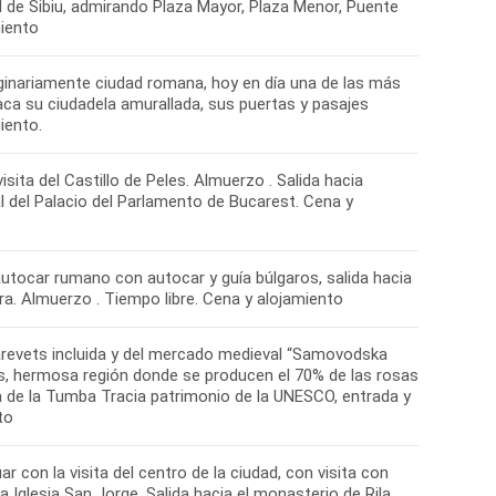
d de Sibiu, admirando Plaza Mayor, Plaza Menor, Puente
miento
ginariamente ciudad romana, hoy en día una de las más
aca su ciudadela amurallada, sus puertas y pasajes
iento.
sita del Castillo de Peles. Almuerzo . Salida hacia
nal del Palacio del Parlamento de Bucarest. Cena y
autocar rumano con autocar y guía búlgaros, salida hacia
ntra. Almuerzo . Tiempo libre. Cena y alojamiento
sarevets incluida y del mercado medieval “Samovodska
as, hermosa región donde se producen el 70% de las rosas
ca de la Tumba Tracia patrimonio de la UNESCO, entrada y
to
r con la visita del centro de la ciudad, con visita con
la Iglesia San Jorge. Salida hacia el monasterio de Rila,