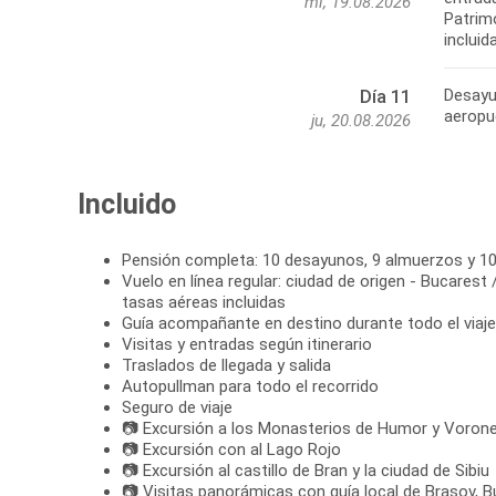
mi, 19.08.2026
Patrim
incluid
Desayun
Día 11
aeropue
ju, 20.08.2026
Incluido
Pensión completa: 10 desayunos, 9 almuerzos y 1
Vuelo en línea regular: ciudad de origen - Bucarest 
tasas aéreas incluidas
Guía acompañante en destino durante todo el viaje
Visitas y entradas según itinerario
Traslados de llegada y salida
Autopullman para todo el recorrido
Seguro de viaje
📷 Excursión a los Monasterios de Humor y Voron
📷 Excursión con al Lago Rojo
📷 Excursión al castillo de Bran y la ciudad de Sibiu
📷 Visitas panorámicas con guía local de Brasov, B