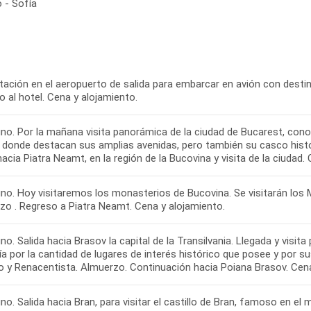
 - Sofía
tación en el aeropuerto de salida para embarcar en avión con destin
o al hotel. Cena y alojamiento.
o. Por la mañana visita panorámica de la ciudad de Bucarest, conoci
 donde destacan sus amplias avenidas, pero también su casco histó
hacia Piatra Neamt, en la región de la Bucovina y visita de la ciudad.
no. Hoy visitaremos los monasterios de Bucovina. Se visitarán los 
zo . Regreso a Piatra Neamt. Cena y alojamiento.
o. Salida hacia Brasov la capital de la Transilvania. Llegada y visi
a por la cantidad de lugares de interés histórico que posee y por s
o y Renacentista. Almuerzo. Continuación hacia Poiana Brasov. Cena
o. Salida hacia Bran, para visitar el castillo de Bran, famoso en el