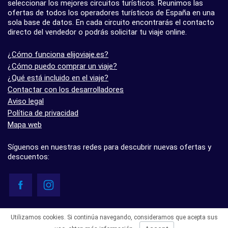
seleccionar los mejores circuitos turísticos. Reunimos las
ofertas de todos los operadores turísticos de España en una
sola base de datos. En cada circuito encontrarás el contacto
directo del vendedor o podrás solicitar tu viaje online.
¿Cómo funciona elijoviaje.es?
¿Cómo puedo comprar un viaje?
¿Qué está incluido en el viaje?
Contactar con los desarrolladores
Aviso legal
Política de privacidad
Mapa web
Síguenos en nuestras redes para descubrir nuevas ofertas y
descuentos:
© elijoviaje.es – Plataforma de búsqueda de viajes organizados, 2026
Utilizamos cookies. Si continúa navegando, consideramos que acepta sus
- 5.0 basado en 7 opiniones