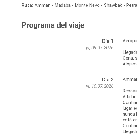
Ruta:
Amman - Madaba - Monte Nevo - Shawbak - Petra -
Programa del viaje
Aeropu
Día 1
ju, 09.07.2026
Llegada
Cena, s
Alojam
Amman 
Día 2
vi, 10.07.2026
Desayu
A la ho
Contin
lugar e
nunca 
está e
Contin
Llegada