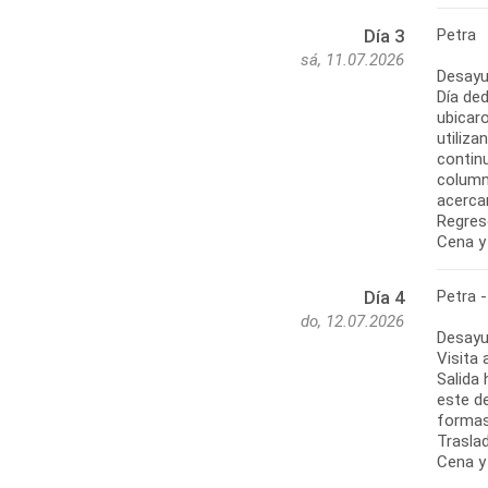
Petra
Día 3
sá, 11.07.2026
Desayu
Día de
ubicar
utiliz
contin
columna
acerca
Regreso
Cena y
Petra -
Día 4
do, 12.07.2026
Desayu
Visita
Salida
este d
formas
Traslad
Cena y