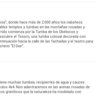
 rosa”, donde hace más de 2.000 años los nabateos
irables templos y tumbas en las montañas rosadas y
orrido comienza por la Tumba de los Obeliscos y
 descubre el Tesoro, una tumba colosal decorada con
inuación hacia la calle de las fachadas y el teatro para
erio “El Deir”.
 tiene muchas tumbas, recipientes de agua y cauces.
ículos 4x4. Nos adentraremos en las arenas rosadas de
zos graníticos que la naturaleza ha modelado con