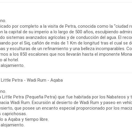
no.
dicado por completo a la visita de Petra, conocida como la “ciudad
on la capital de su imperio a lo largo de 500 años, esculpiendo adm
ando sistemas avanzados agrícolas y de conducción del agua. El rec
uando por el Siq, cañón de más de 1 Km de longitud tras el cual se
s y esculturas de un refinamiento y una belleza incomparables. Cont
rnos a los 850 escalones que nos llevarán hasta el imponente Monast
 al hotel.
 alojamiento.
 Little Petra - Wadi Rum - Aqaba
no.
 a Little Petra (Pequeña Petra) que fue habitada por los Nabateos y
 hacia Wadi Rum. Excursión al desierto de Wadi Rum y paseo en veh
esierto, que posee un encanto especial proporcionado por los maci
 caprichosas.
o a Aqaba y tiempo libre.
 alojamiento.