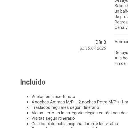
Desayu
Salida 
un baño
de pro
Regres
Cena y
Amman 
Día 8
ju, 16.07.2026
Desayu
A la ho
Fin del
Incluido
Vuelos en clase turista
4 noches Amman M/P + 2 noches Petra M/P + 1 
Traslados regulares según itinerario
Alojamiento en la categoría elegida en régimen de 
Visitas según itinerario
Guía local de habla hispana durante las visitas