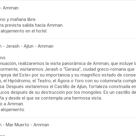
 - Amman
no y mañana libre.
ora prevista salida hacia Amman.
alojamiento en el hotel.
- Jerash - Ajlun - Amman
no.
inuación, realizaremos la visita panorámica de Amman, que incluye 
iormente, visitaremos Jerash o “Gerasa”, ciudad greco-romana que
mpeya del Este» por su importancia y su magnífico estado de conser
o, el Hipódromo, el Teatro, el Ágora o foro con su columnata compl
a. Después visitaremos el Castillo de Ajlun, fortaleza construida en 
cos después de su destrucción por los mongoles. Es un castillo de l
a y desde el que se contempla una hermosa vista.
so a Amman.
 alojamiento.
 - Mar Muerto - Amman