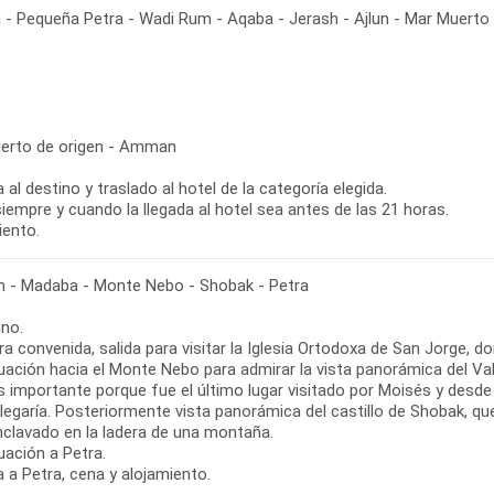
 Pequeña Petra - Wadi Rum - Aqaba - Jerash - Ajlun - Mar Muerto
erto de origen - Amman
 al destino y traslado al hotel de la categoría elegida.
iempre y cuando la llegada al hotel sea antes de las 21 horas.
iento.
- Madaba - Monte Nebo - Shobak - Petra
no.
ra convenida, salida para visitar la Iglesia Ortodoxa de San Jorge,
uación hacia el Monte Nebo para admirar la vista panorámica del Va
s importante porque fue el último lugar visitado por Moisés y desde 
llegaría. Posteriormente vista panorámica del castillo de Shobak, q
nclavado en la ladera de una montaña.
uación a Petra.
 a Petra, cena y alojamiento.