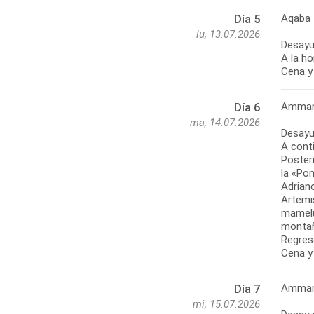
Aqaba
Día 5
lu, 13.07.2026
Desayu
A la h
Cena y 
Amman 
Día 6
ma, 14.07.2026
Desayu
A cont
Poster
la «Po
Adrian
Artemis
mamelu
montañ
Regre
Cena y
Amman
Día 7
mi, 15.07.2026