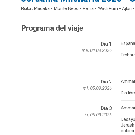
Ruta:
Madaba - Monte Nebo - Petra - Wadi Rum - Ajlun -
Programa del viaje
Españ
Día 1
ma, 04.08.2026
Embarq
Amma
Día 2
mi, 05.08.2026
Día li
Amman 
Día 3
ju, 06.08.2026
Desayun
Jerash 
columna