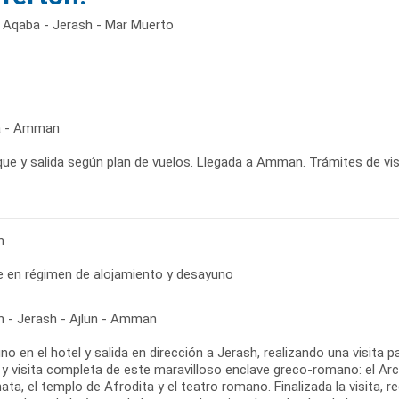
 Aqaba - Jerash - Mar Muerto
a - Amman
ue y salida según plan de vuelos. Llegada a Amman. Trámites de visa
n
bre en régimen de alojamiento y desayuno
- Jerash - Ajlun - Amman
o en el hotel y salida en dirección a Jerash, realizando una visita
y visita completa de este maravilloso enclave greco-romano: el Arco 
ta, el templo de Afrodita y el teatro romano. Finalizada la visita, 