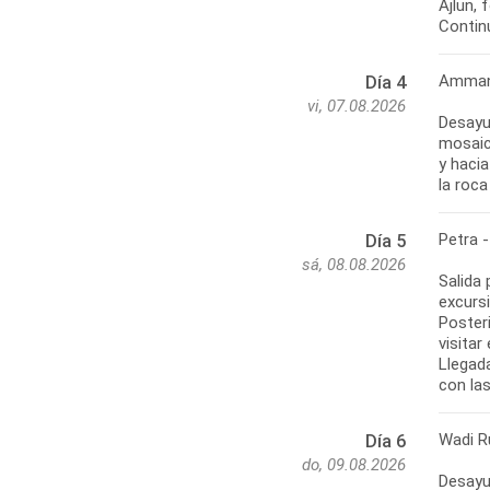
Ajlun,
Contin
Amman 
Día 4
vi, 07.08.2026
Desayu
mosaic
y hacia
la roca
Petra 
Día 5
sá, 08.08.2026
Salida 
excursi
Poster
visitar
Llegada
con las
Wadi R
Día 6
do, 09.08.2026
Desayun