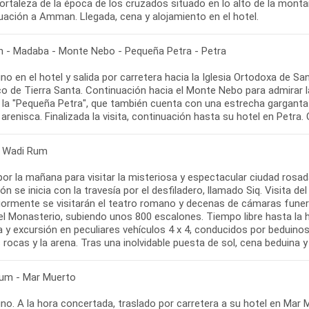
 fortaleza de la época de los cruzados situado en lo alto de la mon
uación a Amman. Llegada, cena y alojamiento en el hotel.
- Madaba - Monte Nebo - Pequeña Petra - Petra
no en el hotel y salida por carretera hacia la Iglesia Ortodoxa de 
o de Tierra Santa. Continuación hacia el Monte Nebo para admirar la
 la "Pequeña Petra", que también cuenta con una estrecha garganta 
 arenisca. Finalizada la visita, continuación hasta su hotel en Petra
- Wadi Rum
por la mañana para visitar la misteriosa y espectacular ciudad rosa
ón se inicia con la travesía por el desfiladero, llamado Siq. Visita 
iormente se visitarán el teatro romano y decenas de cámaras funerar
 el Monasterio, subiendo unos 800 escalones. Tiempo libre hasta la 
 y excursión en peculiares vehículos 4 x 4, conducidos por beduinos
 rocas y la arena. Tras una inolvidable puesta de sol, cena beduina
um - Mar Muerto
o. A la hora concertada, traslado por carretera a su hotel en Mar M