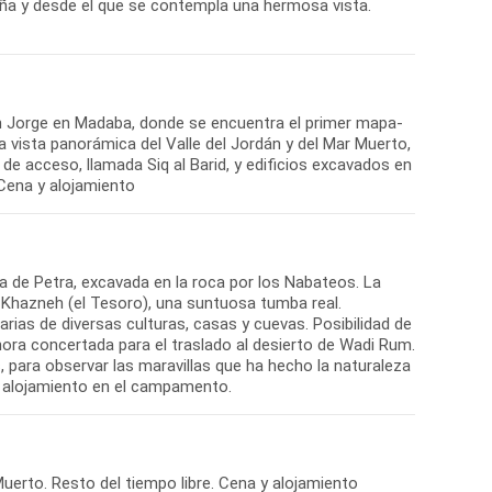
taña y desde el que se contempla una hermosa vista.
San Jorge en Madaba, donde se encuentra el primer mapa-
 vista panorámica del Valle del Jordán y del Mar Muerto,
de acceso, llamada Siq al Barid, y edificios excavados en
. Cena y alojamiento
da de Petra, excavada en la roca por los Nabateos. La
del Khazneh (el Tesoro), una suntuosa tumba real.
ias de diversas culturas, casas y cuevas. Posibilidad de
hora concertada para el traslado al desierto de Wadi Rum.
, para observar las maravillas que ha hecho la naturaleza
 y alojamiento en el campamento.
uerto. Resto del tiempo libre. Cena y alojamiento