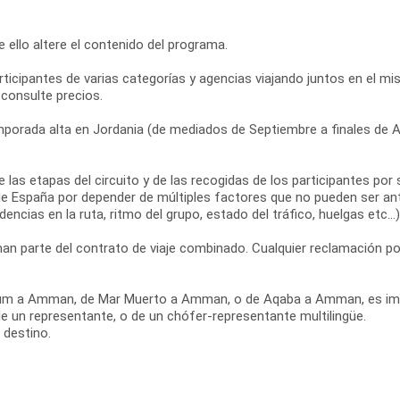
que ello altere el contenido del programa.
 participantes de varias categorías y agencias viajando juntos en el
 consulte precios.
mporada alta en Jordania (de mediados de Septiembre a finales de Abr
s de las etapas del circuito y de las recogidas de los participantes 
e España por depender de múltiples factores que no pueden ser ant
dencias en la ruta, ritmo del grupo, estado del tráfico, huelgas etc...)
n parte del contrato de viaje combinado. Cualquier reclamación po
di Rum a Amman, de Mar Muerto a Amman, o de Aqaba a Amman, es im
de un representante, o de un chófer-representante multilingüe.
 destino.