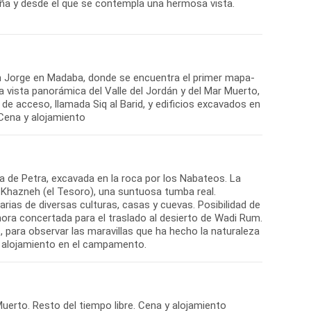
taña y desde el que se contempla una hermosa vista.
San Jorge en Madaba, donde se encuentra el primer mapa-
 vista panorámica del Valle del Jordán y del Mar Muerto,
de acceso, llamada Siq al Barid, y edificios excavados en
. Cena y alojamiento
da de Petra, excavada en la roca por los Nabateos. La
del Khazneh (el Tesoro), una suntuosa tumba real.
ias de diversas culturas, casas y cuevas. Posibilidad de
hora concertada para el traslado al desierto de Wadi Rum.
, para observar las maravillas que ha hecho la naturaleza
 y alojamiento en el campamento.
uerto. Resto del tiempo libre. Cena y alojamiento