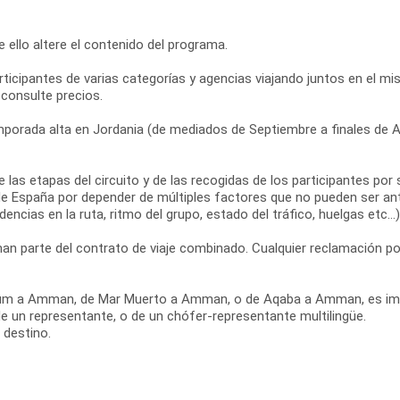
que ello altere el contenido del programa.
 participantes de varias categorías y agencias viajando juntos en el
 consulte precios.
mporada alta en Jordania (de mediados de Septiembre a finales de Abr
s de las etapas del circuito y de las recogidas de los participantes 
e España por depender de múltiples factores que no pueden ser ant
dencias en la ruta, ritmo del grupo, estado del tráfico, huelgas etc...)
n parte del contrato de viaje combinado. Cualquier reclamación po
di Rum a Amman, de Mar Muerto a Amman, o de Aqaba a Amman, es im
de un representante, o de un chófer-representante multilingüe.
 destino.