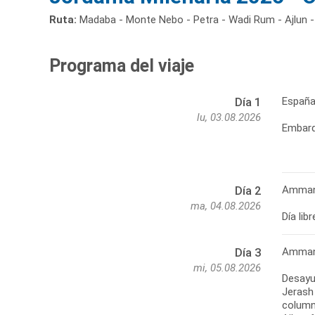
Ruta:
Madaba - Monte Nebo - Petra - Wadi Rum - Ajlun -
Programa del viaje
Españ
Día 1
lu, 03.08.2026
Embarq
Amma
Día 2
ma, 04.08.2026
Día li
Amman 
Día 3
mi, 05.08.2026
Desayun
Jerash 
columna