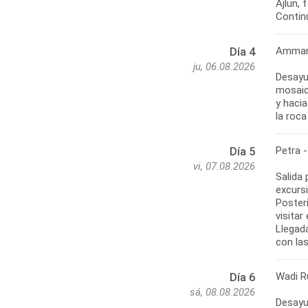
Ajlun,
Contin
Amman 
Día 4
ju, 06.08.2026
Desayu
mosaic
y hacia
la roca
Petra 
Día 5
vi, 07.08.2026
Salida 
excursi
Poster
visitar
Llegada
con las
Wadi R
Día 6
sá, 08.08.2026
Desayun