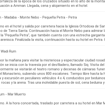
 fortaleza de la época de los cruzados situado en lo alto de la mon
uación a Amman. Llegada, cena y alojamiento en el hotel.
- Madaba - Monte Nebo - Pequeña Petra - Petra
no en el hotel y salida por carretera hacia la Iglesia Ortodoxa de 
o de Tierra Santa. Continuación hacia el Monte Nebo para admirar la
 la "Pequeña Petra", que también cuenta con una estrecha garganta 
 arenisca. Finalizada la visita, continuación hasta su hotel en Petra
- Wadi Rum
por la mañana para visitar la misteriosa y espectacular ciudad rosa
ón se inicia con la travesía por el desfiladero, llamado Siq. Visita 
iormente se visitarán el teatro romano y decenas de cámaras funerar
 el Monasterio, subiendo unos 800 escalones. Tiempo libre hasta la 
 y excursión en peculiares vehículos 4 x 4, conducidos por beduinos
 rocas y la arena. Tras una inolvidable puesta de sol, cena beduina
um - Mar Muerto
o. A la hora concertada, traslado por carretera a su hotel en Mar M