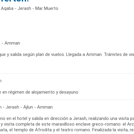
 Aqaba - Jerash - Mar Muerto
a - Amman
ue y salida según plan de vuelos. Llegada a Amman. Trámites de visa
n
bre en régimen de alojamiento y desayuno
- Jerash - Ajlun - Amman
o en el hotel y salida en dirección a Jerash, realizando una visita
y visita completa de este maravilloso enclave greco-romano: el Arco 
ta, el templo de Afrodita y el teatro romano. Finalizada la visita, 