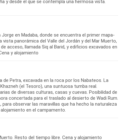
taña y desde el que se contempla una hermosa vista.
San Jorge en Madaba, donde se encuentra el primer mapa-
 vista panorámica del Valle del Jordán y del Mar Muerto,
de acceso, llamada Siq al Barid, y edificios excavados en
. Cena y alojamiento
da de Petra, excavada en la roca por los Nabateos. La
del Khazneh (el Tesoro), una suntuosa tumba real.
ias de diversas culturas, casas y cuevas. Posibilidad de
hora concertada para el traslado al desierto de Wadi Rum.
, para observar las maravillas que ha hecho la naturaleza
 y alojamiento en el campamento.
uerto. Resto del tiempo libre. Cena y alojamiento