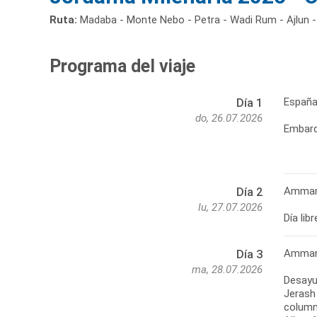
Ruta:
Madaba - Monte Nebo - Petra - Wadi Rum - Ajlun -
Programa del viaje
Españ
Día 1
do, 26.07.2026
Embarq
Amma
Día 2
lu, 27.07.2026
Día li
Amman 
Día 3
ma, 28.07.2026
Desayun
Jerash 
columna