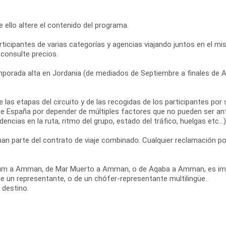
que ello altere el contenido del programa.
 participantes de varias categorías y agencias viajando juntos en el
 consulte precios.
mporada alta en Jordania (de mediados de Septiembre a finales de Abr
s de las etapas del circuito y de las recogidas de los participantes 
e España por depender de múltiples factores que no pueden ser ant
dencias en la ruta, ritmo del grupo, estado del tráfico, huelgas etc...)
n parte del contrato de viaje combinado. Cualquier reclamación po
di Rum a Amman, de Mar Muerto a Amman, o de Aqaba a Amman, es im
de un representante, o de un chófer-representante multilingüe.
 destino.