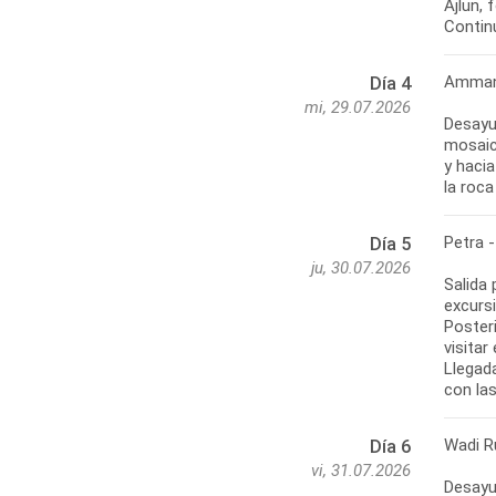
Ajlun,
Contin
Amman 
Día 4
mi, 29.07.2026
Desayu
mosaic
y hacia
la roca
Petra 
Día 5
ju, 30.07.2026
Salida 
excursi
Poster
visitar
Llegada
con las
Wadi R
Día 6
vi, 31.07.2026
Desayun