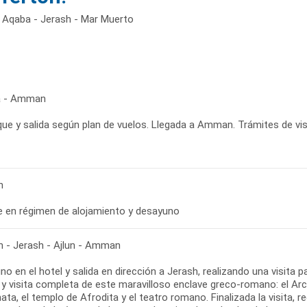
 Aqaba - Jerash - Mar Muerto
a - Amman
ue y salida según plan de vuelos. Llegada a Amman. Trámites de visa
n
bre en régimen de alojamiento y desayuno
- Jerash - Ajlun - Amman
o en el hotel y salida en dirección a Jerash, realizando una visita
y visita completa de este maravilloso enclave greco-romano: el Arco 
ta, el templo de Afrodita y el teatro romano. Finalizada la visita, 