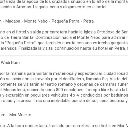
 fortaleza de la época de los cruzados situado en lo alto de la mon
uación a Amman. Llegada, cena y alojamiento en el hotel.
- Madaba - Monte Nebo - Pequeña Petra - Petra
no en el hotel y salida por carretera hacia la Iglesia Ortodoxa de 
o de Tierra Santa. Continuación hacia el Monte Nebo para admirar la
 la "Pequeña Petra", que también cuenta con una estrecha garganta 
 arenisca. Finalizada la visita, continuación hasta su hotel en Petra
- Wadi Rum
por la mañana para visitar la misteriosa y espectacular ciudad rosa
ón se inicia con la travesía por el desfiladero, llamado Siq. Visita 
iormente se visitarán el teatro romano y decenas de cámaras funerar
 el Monasterio, subiendo unos 800 escalones. Tiempo libre hasta la 
 y excursión en peculiares vehículos 4 x 4, conducidos por beduinos
 rocas y la arena. Tras una inolvidable puesta de sol, cena beduina
um - Mar Muerto
o. A la hora concertada, traslado por carretera a su hotel en Mar M