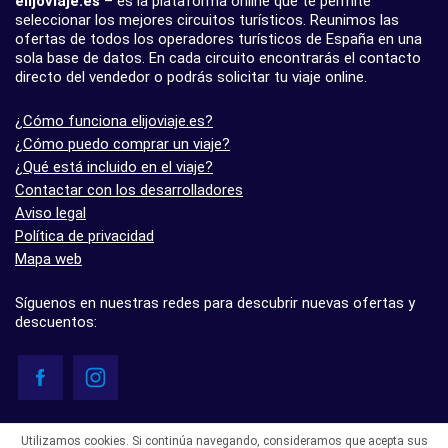
elijoviaje.es
– es la plataforma online que te permite
seleccionar los mejores circuitos turísticos. Reunimos las
ofertas de todos los operadores turísticos de España en una
sola base de datos. En cada circuito encontrarás el contacto
directo del vendedor o podrás solicitar tu viaje online.
¿Cómo funciona elijoviaje.es?
¿Cómo puedo comprar un viaje?
¿Qué está incluido en el viaje?
Contactar con los desarrolladores
Aviso legal
Política de privacidad
Mapa web
Síguenos en nuestras redes para descubrir nuevas ofertas y
descuentos:
© elijoviaje.es – Plataforma de búsqueda de viajes organizados, 2026
Utilizamos cookies. Si continúa navegando, consideramos que acepta sus
- 5.0 basado en 7 opiniones