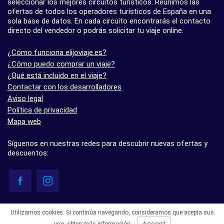
seleccionar los mejores circuitos turísticos. Reunimos las
ofertas de todos los operadores turísticos de España en una
sola base de datos. En cada circuito encontrarás el contacto
directo del vendedor o podrás solicitar tu viaje online.
¿Cómo funciona elijoviaje.es?
¿Cómo puedo comprar un viaje?
¿Qué está incluido en el viaje?
Contactar con los desarrolladores
Aviso legal
Política de privacidad
Mapa web
Síguenos en nuestras redes para descubrir nuevas ofertas y
descuentos:
© elijoviaje.es – Plataforma de búsqueda de viajes organizados, 2026
Utilizamos cookies. Si continúa navegando, consideramos que acepta sus
- 5.0 basado en 7 opiniones
Accept