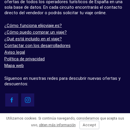
ofertas de todos los operadores turísticos de España en una
sola base de datos. En cada circuito encontrarás el contacto
directo del vendedor o podrás solicitar tu viaje online.
¿Cómo funciona elijoviaje.es?
¿Cómo puedo comprar un viaje?
¿Qué está incluido en el viaje?
Contactar con los desarrolladores
Aviso legal
Política de privacidad
Mapa web
Síguenos en nuestras redes para descubrir nuevas ofertas y
descuentos:
© elijoviaje.es – Plataforma de búsqueda de viajes organizados, 2026
Utilizamos cookies. Si continúa navegando, consideramos que acepta sus
- 5.0 basado en 7 opiniones
Accept
uso,
obten más información