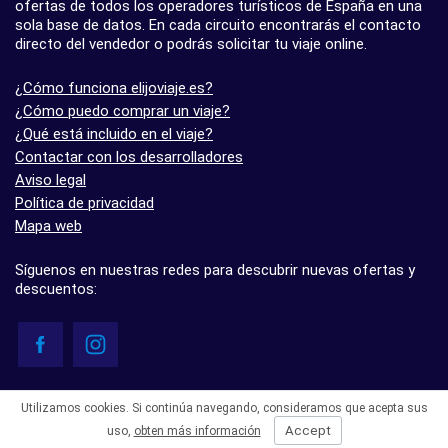
ofertas de todos los operadores turísticos de España en una
sola base de datos. En cada circuito encontrarás el contacto
directo del vendedor o podrás solicitar tu viaje online.
¿Cómo funciona elijoviaje.es?
¿Cómo puedo comprar un viaje?
¿Qué está incluido en el viaje?
Contactar con los desarrolladores
Aviso legal
Política de privacidad
Mapa web
Síguenos en nuestras redes para descubrir nuevas ofertas y
descuentos:
© elijoviaje.es – Plataforma de búsqueda de viajes organizados, 2026
Utilizamos cookies. Si continúa navegando, consideramos que acepta sus
- 5.0 basado en 7 opiniones
Accept
uso,
obten más información