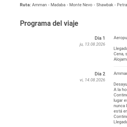
Ruta:
Amman - Madaba - Monte Nevo - Shawbak - Petra -
Programa del viaje
Aeropu
Día 1
ju, 13.08.2026
Llegada
Cena, s
Alojam
Amman 
Día 2
vi, 14.08.2026
Desayu
A la ho
Contin
lugar e
nunca 
está e
Contin
Llegada