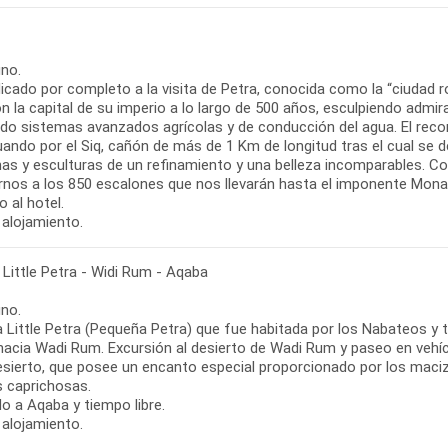
no.
dicado por completo a la visita de Petra, conocida como la “ciudad
on la capital de su imperio a lo largo de 500 años, esculpiendo adm
ando sistemas avanzados agrícolas y de conducción del agua. El rec
uando por el Siq, cañón de más de 1 Km de longitud tras el cual se
s y esculturas de un refinamiento y una belleza incomparables. Cont
rnos a los 850 escalones que nos llevarán hasta el imponente Monast
 al hotel.
 alojamiento.
 Little Petra - Widi Rum - Aqaba
no.
 a Little Petra (Pequeña Petra) que fue habitada por los Nabateos y
 hacia Wadi Rum. Excursión al desierto de Wadi Rum y paseo en veh
esierto, que posee un encanto especial proporcionado por los maci
 caprichosas.
o a Aqaba y tiempo libre.
 alojamiento.