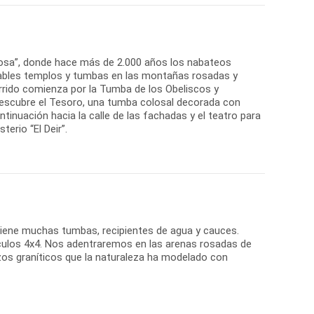
 rosa”, donde hace más de 2.000 años los nabateos
irables templos y tumbas en las montañas rosadas y
orrido comienza por la Tumba de los Obeliscos y
 descubre el Tesoro, una tumba colosal decorada con
inuación hacia la calle de las fachadas y el teatro para
erio “El Deir”.
 tiene muchas tumbas, recipientes de agua y cauces.
ículos 4x4. Nos adentraremos en las arenas rosadas de
zos graníticos que la naturaleza ha modelado con