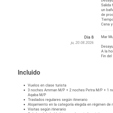
Desayu
Salida 
un baño
de pro
Tiempo 
Cena y 
Mar Mu
Día 8
ju, 20.08.2026
Desayu
A la ho
Fin del
Incluido
Vuelos en clase turista
3 noches Amman M/P + 2 noches Petra M/P + 1 n
Aqaba M/P
Traslados regulares según itinerario
Alojamiento en la categoría elegida en régimen de 
Visitas según itinerario