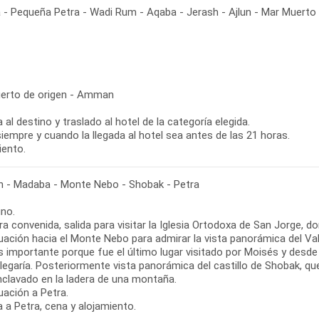
 Pequeña Petra - Wadi Rum - Aqaba - Jerash - Ajlun - Mar Muerto
erto de origen - Amman
 al destino y traslado al hotel de la categoría elegida.
iempre y cuando la llegada al hotel sea antes de las 21 horas.
iento.
- Madaba - Monte Nebo - Shobak - Petra
no.
ra convenida, salida para visitar la Iglesia Ortodoxa de San Jorge,
uación hacia el Monte Nebo para admirar la vista panorámica del Va
s importante porque fue el último lugar visitado por Moisés y desde 
llegaría. Posteriormente vista panorámica del castillo de Shobak, q
nclavado en la ladera de una montaña.
uación a Petra.
 a Petra, cena y alojamiento.