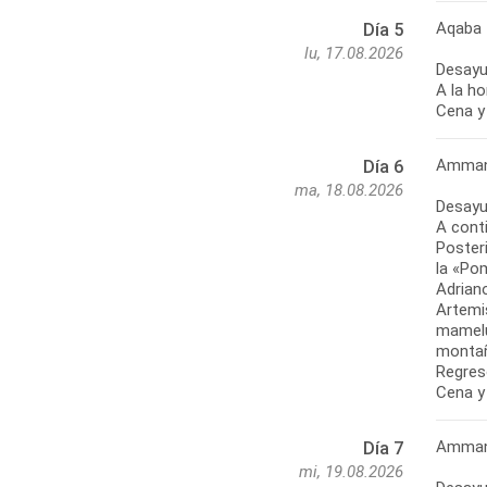
Aqaba
Día 5
lu, 17.08.2026
Desayu
A la h
Cena y 
Amman 
Día 6
ma, 18.08.2026
Desayu
A cont
Poster
la «Po
Adrian
Artemis
mamelu
montañ
Regre
Cena y
Amman
Día 7
mi, 19.08.2026