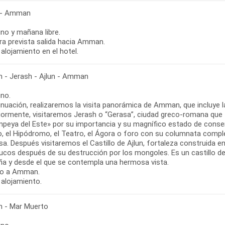
 - Amman
no y mañana libre.
ora prevista salida hacia Amman.
alojamiento en el hotel.
- Jerash - Ajlun - Amman
no.
inuación, realizaremos la visita panorámica de Amman, que incluye 
iormente, visitaremos Jerash o “Gerasa”, ciudad greco-romana que
mpeya del Este» por su importancia y su magnífico estado de conser
o, el Hipódromo, el Teatro, el Ágora o foro con su columnata compl
a. Después visitaremos el Castillo de Ajlun, fortaleza construida en 
cos después de su destrucción por los mongoles. Es un castillo de l
a y desde el que se contempla una hermosa vista.
so a Amman.
 alojamiento.
 - Mar Muerto