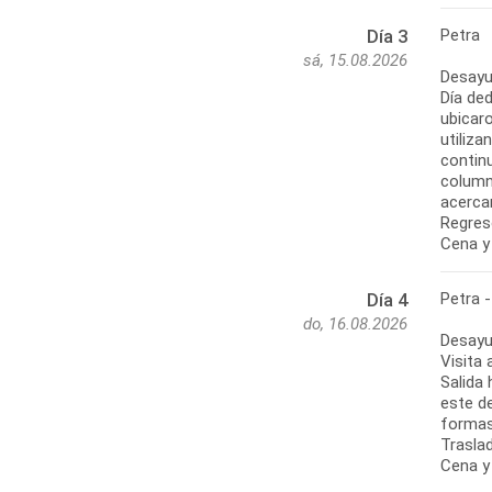
Petra
Día 3
sá, 15.08.2026
Desayu
Día de
ubicar
utiliz
contin
columna
acerca
Regreso
Cena y
Petra -
Día 4
do, 16.08.2026
Desayu
Visita
Salida
este d
formas
Traslad
Cena y