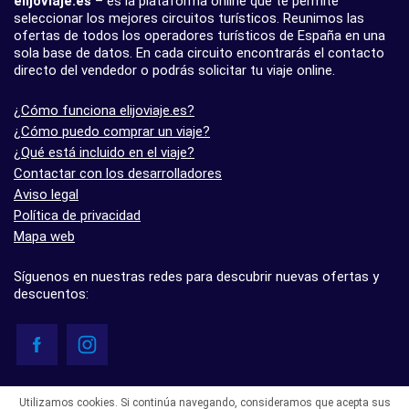
elijoviaje.es
– es la plataforma online que te permite
seleccionar los mejores circuitos turísticos. Reunimos las
ofertas de todos los operadores turísticos de España en una
sola base de datos. En cada circuito encontrarás el contacto
directo del vendedor o podrás solicitar tu viaje online.
¿Cómo funciona elijoviaje.es?
¿Cómo puedo comprar un viaje?
¿Qué está incluido en el viaje?
Contactar con los desarrolladores
Aviso legal
Política de privacidad
Mapa web
Síguenos en nuestras redes para descubrir nuevas ofertas y
descuentos:
© elijoviaje.es – Plataforma de búsqueda de viajes organizados, 2026
Utilizamos cookies. Si continúa navegando, consideramos que acepta sus
- 5.0 basado en 7 opiniones