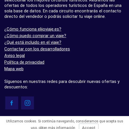
ofertas de todos los operadores turísticos de España en una
sola base de datos. En cada circuito encontrarás el contacto
directo del vendedor o podrás solicitar tu viaje online.
¿Cómo funciona elijoviaje.es?
¿Cómo puedo comprar un viaje?
¿Qué está incluido en el viaje?
Contactar con los desarrolladores
Aviso legal
Política de privacidad
Mapa web
Síguenos en nuestras redes para descubrir nuevas ofertas y
descuentos:
© elijoviaje.es – Plataforma de búsqueda de viajes organizados, 2026
Utilizamos cookies. Si continúa navegando, consideramos que acepta sus
- 5.0 basado en 7 opiniones
Accept
uso,
obten más información