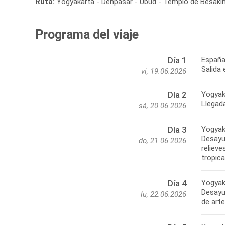
Ruta:
Yogyakarta - Denpasar - Ubud - Templo de Besakih
Programa del viaje
España
Día 1
Salida 
vi, 19.06.2026
Yogyak
Día 2
Llegada
sá, 20.06.2026
Yogyak
Día 3
Desayu
do, 21.06.2026
relieve
tropica
Yogyak
Día 4
Desayun
lu, 22.06.2026
de arte