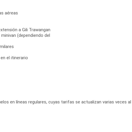
sas aéreas
 extensión a Gili Trawangan
o minivan (dependiendo del
milares
n el itinerario
elos en líneas regulares, cuyas tarifas se actualizan varias veces al 