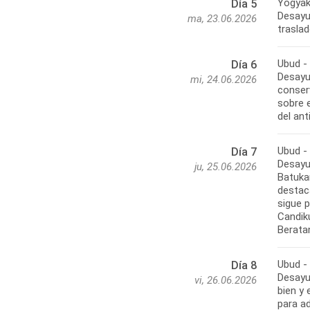
Yogyak
Día 5
Desayun
ma, 23.06.2026
traslad
Ubud -
Día 6
Desayun
mi, 24.06.2026
conser
sobre e
del an
Ubud -
Día 7
Desayun
ju, 25.06.2026
Batukar
destaca
sigue p
Candiku
Beratan
Ubud -
Día 8
Desayun
vi, 26.06.2026
bien y 
para ad