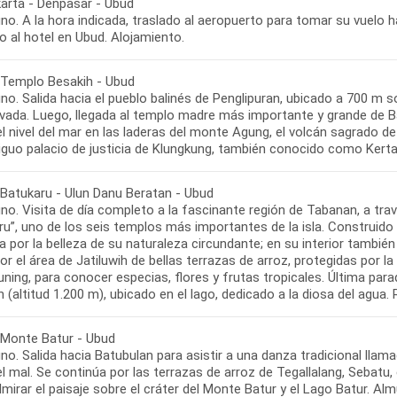
arta - Denpasar - Ubud
o. A la hora indicada, traslado al aeropuerto para tomar su vuelo h
o al hotel en Ubud. Alojamiento.
 Templo Besakih - Ubud
o. Salida hacia el pueblo balinés de Penglipuran, ubicado a 700 m so
vada. Luego, llegada al templo madre más importante y grande de Bal
l nivel del mar en las laderas del monte Agung, el volcán sagrado de
tiguo palacio de justicia de Klungkung, también conocido como Kerta
 Batukaru - Ulun Danu Beratan - Ubud
o. Visita de día completo a la fascinante región de Tabanan, a travé
u”, uno de los seis templos más importantes de la isla. Construido en
 por la belleza de su naturaleza circundante; en su interior también
or el área de Jatiluwih de bellas terrazas de arroz, protegidas por
ning, para conocer especias, flores y frutas tropicales. Última para
 (altitud 1.200 m), ubicado en el lago, dedicado a la diosa del agua.
 Monte Batur - Ubud
o. Salida hacia Batubulan para asistir a una danza tradicional llam
el mal. Se continúa por las terrazas de arroz de Tegallalang, Sebatu,
mirar el paisaje sobre el cráter del Monte Batur y el Lago Batur. A