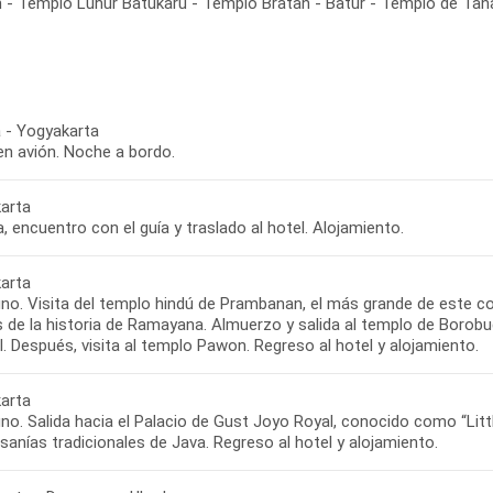
 - Templo Luhur Batukaru - Templo Bratan - Batur - Templo de Tan
 - Yogyakarta
en avión. Noche a bordo.
arta
, encuentro con el guía y traslado al hotel. Alojamiento.
arta
no. Visita del templo hindú de Prambanan, el más grande de este c
s de la historia de Ramayana. Almuerzo y salida al templo de Borobu
l. Después, visita al templo Pawon. Regreso al hotel y alojamiento.
arta
o. Salida hacia el Palacio de Gust Joyo Royal, conocido como “Little
sanías tradicionales de Java. Regreso al hotel y alojamiento.