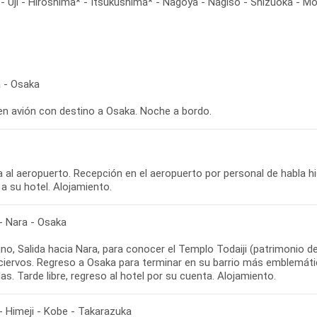
 Uji - Hiroshima* - Itsukushima* - Nagoya - Nagiso - Shizuoka - Mon
 - Osaka
 en avión con destino a Osaka. Noche a bordo.
 al aeropuerto. Recepción en el aeropuerto por personal de habla hi
 a su hotel. Alojamiento.
- Nara - Osaka
o, Salida hacia Nara, para conocer el Templo Todaiji (patrimonio d
 ciervos. Regreso a Osaka para terminar en su barrio más emblemáti
s. Tarde libre, regreso al hotel por su cuenta. Alojamiento.
- Himeji - Kobe - Takarazuka