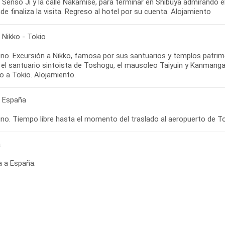
 Senso Ji y la calle Nakamise, para terminar en Shibuya admirando e
de finaliza la visita. Regreso al hotel por su cuenta. Alojamiento
 Nikko - Tokio
no. Excursión a Nikko, famosa por sus santuarios y templos patrimo
e el santuario sintoista de Toshogu, el mausoleo Taiyuin y Kanmang
o a Tokio. Alojamiento.
- España
no. Tiempo libre hasta el momento del traslado al aeropuerto de To
a
a a España.