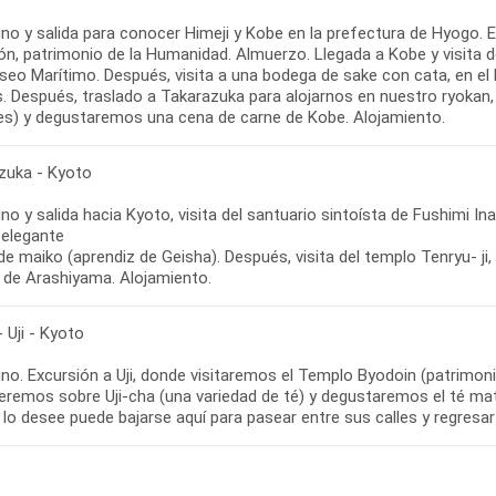
o y salida para conocer Himeji y Kobe en la prefectura de Hyogo. En
ón, patrimonio de la Humanidad. Almuerzo. Llegada a Kobe y visita 
useo Marítimo. Después, visita a una bodega de sake con cata, en e
ís. Después, traslado a Takarazuka para alojarnos en nuestro ryoka
es) y degustaremos una cena de carne de Kobe. Alojamiento.
zuka - Kyoto
o y salida hacia Kyoto, visita del santuario sintoísta de Fushimi In
 elegante
e maiko (aprendiz de Geisha). Después, visita del templo Tenryu- ji,
de Arashiyama. Alojamiento.
 Uji - Kyoto
no. Excursión a Uji, donde visitaremos el Templo Byodoin (patrimoni
eremos sobre Uji-cha (una variedad de té) y degustaremos el té matc
 lo desee puede bajarse aquí para pasear entre sus calles y regresar