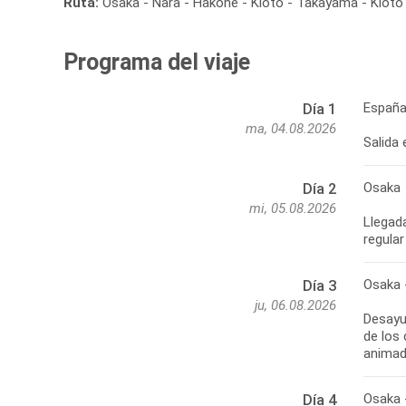
Ruta:
Osaka - Nara - Hakone - Kioto - Takayama - Kioto -
Programa del viaje
España
Día 1
ma, 04.08.2026
Salida
Osaka
Día 2
mi, 05.08.2026
Llegada
regular
Osaka 
Día 3
ju, 06.08.2026
Desayun
de los
animada
Osaka 
Día 4