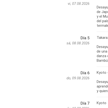
vi, 07.08.2026
Desayun
de Jap
y el M
del pa
termal
Takara
Día 5
sá, 08.08.2026
Desayun
de una
danza d
Bambú 
Kyoto -
Día 6
do, 09.08.2026
Desayu
aprend
y quien
Kyoto
Día 7