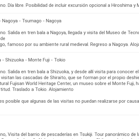
o. Día libre. Posibilidad de incluir excursión opcional a Hiroshima y 
- Nagoya - Tsumago - Nagoya
o. Salida en tren bala a Nagoya, llegada y visita del Museo de Tecno
 de
o, famoso por su ambiente rural medieval. Regreso a Nagoya. Aloj
 - Shizuoka - Monte Fuji - Tokio
o. Salida en tren bala a Shizuoka, y desde allí visita para conocer
e visitan las cascadas de Shiraito, que se forman por el propio desh
ural Fujisan World Heritage Center, un museo sobre el Monte Fuji, h
titud. Traslado a Tokio. Alojamiento
es posible que algunas de las visitas no puedan realizarse por causa
o, Visita del barrio de pescaderías en Tsukiji. Tour panorámico de 