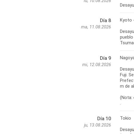
lu, 10.08.2026
Desayun
Kyoto 
Día 8
ma, 11.08.2026
Desayun
pueblo
Tsumag
Nagoya
Día 9
mi, 12.08.2026
Desayun
Fuji. S
Prefect
m de al
(Nota: 
.
Tokio
Día 10
ju, 13.08.2026
Desayun