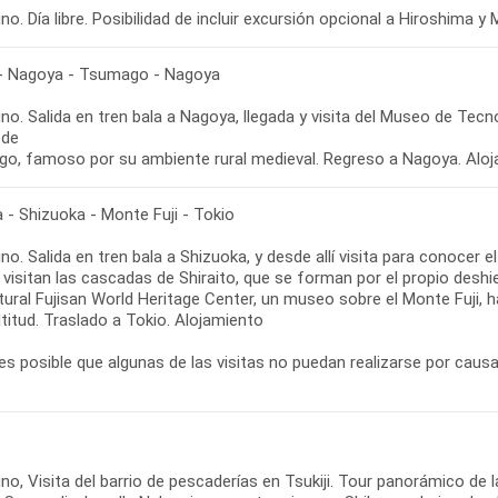
o. Día libre. Posibilidad de incluir excursión opcional a Hiroshima y 
- Nagoya - Tsumago - Nagoya
o. Salida en tren bala a Nagoya, llegada y visita del Museo de Tecno
 de
o, famoso por su ambiente rural medieval. Regreso a Nagoya. Aloj
 - Shizuoka - Monte Fuji - Tokio
o. Salida en tren bala a Shizuoka, y desde allí visita para conocer
e visitan las cascadas de Shiraito, que se forman por el propio desh
ural Fujisan World Heritage Center, un museo sobre el Monte Fuji, h
titud. Traslado a Tokio. Alojamiento
es posible que algunas de las visitas no puedan realizarse por causa
o, Visita del barrio de pescaderías en Tsukiji. Tour panorámico de 