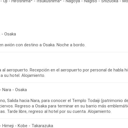
 Uji - Hiroshima* - Itsukushima* - Nagoya - Nagiso - Shizuoka - Mon
 - Osaka
 en avión con destino a Osaka. Noche a bordo.
 al aeropuerto. Recepción en el aeropuerto por personal de habla hi
 a su hotel. Alojamiento.
- Nara - Osaka
o, Salida hacia Nara, para conocer el Templo Todaiji (patrimonio d
 ciervos. Regreso a Osaka para terminar en su barrio más emblemáti
s. Tarde libre, regreso al hotel por su cuenta. Alojamiento.
- Himeji - Kobe - Takarazuka