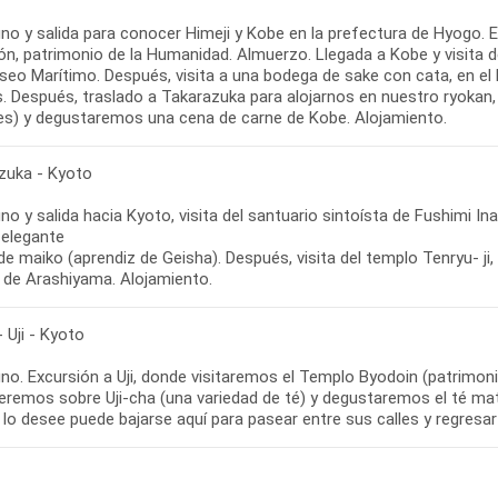
o y salida para conocer Himeji y Kobe en la prefectura de Hyogo. En
ón, patrimonio de la Humanidad. Almuerzo. Llegada a Kobe y visita 
useo Marítimo. Después, visita a una bodega de sake con cata, en e
ís. Después, traslado a Takarazuka para alojarnos en nuestro ryoka
es) y degustaremos una cena de carne de Kobe. Alojamiento.
zuka - Kyoto
o y salida hacia Kyoto, visita del santuario sintoísta de Fushimi In
 elegante
e maiko (aprendiz de Geisha). Después, visita del templo Tenryu- ji,
de Arashiyama. Alojamiento.
 Uji - Kyoto
no. Excursión a Uji, donde visitaremos el Templo Byodoin (patrimoni
eremos sobre Uji-cha (una variedad de té) y degustaremos el té matc
 lo desee puede bajarse aquí para pasear entre sus calles y regresar