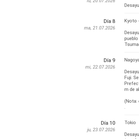
lu, 20.07.2026
Desayun
Kyoto 
Día 8
ma, 21.07.2026
Desayun
pueblo
Tsumag
Nagoya
Día 9
mi, 22.07.2026
Desayun
Fuji. S
Prefect
m de al
(Nota: 
.
Tokio
Día 10
ju, 23.07.2026
Desayun