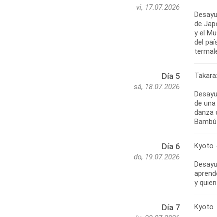
vi, 17.07.2026
Desayun
de Jap
y el M
del pa
termal
Takara
Día 5
sá, 18.07.2026
Desayun
de una
danza d
Bambú 
Kyoto -
Día 6
do, 19.07.2026
Desayu
aprend
y quien
Kyoto
Día 7