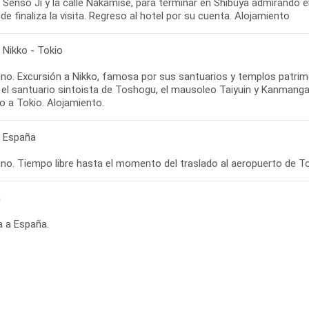
 Senso Ji y la calle Nakamise, para terminar en Shibuya admirando e
de finaliza la visita. Regreso al hotel por su cuenta. Alojamiento
 Nikko - Tokio
no. Excursión a Nikko, famosa por sus santuarios y templos patrimo
e el santuario sintoista de Toshogu, el mausoleo Taiyuin y Kanmang
o a Tokio. Alojamiento.
- España
no. Tiempo libre hasta el momento del traslado al aeropuerto de To
a
a a España.