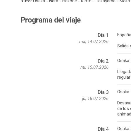
Ruta:
Osaka - Nara - Hakone - Kioto - Takayama - Kioto -
Programa del viaje
España
Día 1
ma, 14.07.2026
Salida
Osaka
Día 2
mi, 15.07.2026
Llegada
regular
Osaka 
Día 3
ju, 16.07.2026
Desayun
de los
animada
Osaka 
Día 4