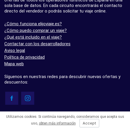
sola base de datos. En cada circuito encontrarás el contacto
directo del vendedor o podrás solicitar tu viaje online.
¿Cómo funciona elijoviaje.es?
¿Cómo puedo comprar un viaje?
¿Qué está incluido en el viaje?
Contactar con los desarrolladores
Aviso legal
Política de privacidad
Mapa web
Síguenos en nuestras redes para descubrir nuevas ofertas y
descuentos:
© elijoviaje.es – Plataforma de búsqueda de viajes organizados, 2026
Utilizamos cookies. Si continúa navegando, consideramos que acepta sus
- 5.0 basado en 7 opiniones
Accept
uso,
obten más información