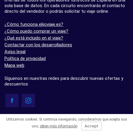
sola base de datos. En cada circuito encontrarás el contacto
directo del vendedor o podrás solicitar tu viaje online.
¿Cómo funciona elijoviaje.es?
¿Cómo puedo comprar un viaje?
¿Qué está incluido en el viaje?
Contactar con los desarrolladores
Aviso legal
Política de privacidad
Mapa web
Síguenos en nuestras redes para descubrir nuevas ofertas y
descuentos:
© elijoviaje.es – Plataforma de búsqueda de viajes organizados, 2026
Utilizamos cookies. Si continúa navegando, consideramos que acepta sus
- 5.0 basado en 7 opiniones
Accept
uso,
obten más información