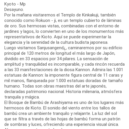
Kyoto - Mp
Desayuno.
Por la mañana visitaremos el Templo de Kinkakuji, también
conocido como Rokuon - ji, es un templo cubierto de láminas
de oro. Sus hermosas vistas, combinadas con el entorno de
jardines y lagos, lo convierten en uno de los monumentos más
representativos de Kioto. Aquí se puede experimentar la
elegancia y la serenidad de la cultura budista japonesa.
Luego visitamos Sanjusangend¿, caminaremos por su edificio
principal de 120 metros de longitud el más largo de Japón,
dividido en 33 espacios por 34 pilares. La sensación de
amplitud y tranquilidad es incomparable, y cada rincón recuerda
a las 33 manifestaciones de la diosa Kannon. Admira las 1.001
estatuas de Kannon: la imponente figura central de 11 caras y
mil manos, flanqueada por 1.000 estatuas doradas de tamaño
humano. Todas son obras maestras del arte japonés,
declaradas patrimonio nacional. Historia milenaria, atmósfera
tranquila y mágica.
El Bosque de Bambú de Arashiyama es uno de los lugares más
hermosos de Kioto. El sonido del viento entre los tallos de
bambú crea un ambiente tranquilo y relajante. La luz del sol
que se filtra a través de las hojas de bambú forma un patrón
de sombras y luces, ofreciendo una experiencia visual única.