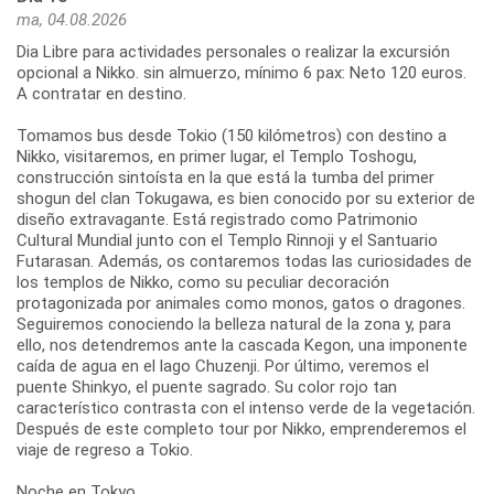
ma, 04.08.2026
Dia Libre para actividades personales o realizar la excursión
opcional a Nikko. sin almuerzo, mínimo 6 pax: Neto 120 euros.
A contratar en destino.
Tomamos bus desde Tokio (150 kilómetros) con destino a
Nikko, visitaremos, en primer lugar, el Templo Toshogu,
construcción sintoísta en la que está la tumba del primer
shogun del clan Tokugawa, es bien conocido por su exterior de
diseño extravagante. Está registrado como Patrimonio
Cultural Mundial junto con el Templo Rinnoji y el Santuario
Futarasan. Además, os contaremos todas las curiosidades de
los templos de Nikko, como su peculiar decoración
protagonizada por animales como monos, gatos o dragones.
Seguiremos conociendo la belleza natural de la zona y, para
ello, nos detendremos ante la cascada Kegon, una imponente
caída de agua en el lago Chuzenji. Por último, veremos el
puente Shinkyo, el puente sagrado. Su color rojo tan
característico contrasta con el intenso verde de la vegetación.
Después de este completo tour por Nikko, emprenderemos el
viaje de regreso a Tokio.
Noche en Tokyo.