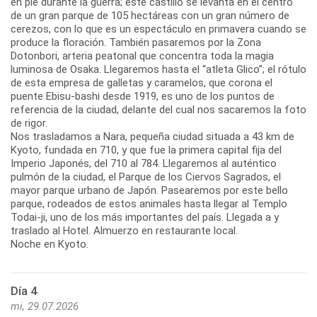
en pie durante la guerra; este castillo se levanta en el centro
de un gran parque de 105 hectáreas con un gran número de
cerezos, con lo que es un espectáculo en primavera cuando se
produce la floración. También pasaremos por la Zona
Dotonbori, arteria peatonal que concentra toda la magia
luminosa de Osaka. Llegaremos hasta el “atleta Glico”; el rótulo
de esta empresa de galletas y caramelos, que corona el
puente Ebisu-bashi desde 1919, es uno de los puntos de
referencia de la ciudad, delante del cual nos sacaremos la foto
de rigor.
Nos trasladamos a Nara, pequeña ciudad situada a 43 km de
Kyoto, fundada en 710, y que fue la primera capital fija del
Imperio Japonés, del 710 al 784. Llegaremos al auténtico
pulmón de la ciudad, el Parque de los Ciervos Sagrados, el
mayor parque urbano de Japón. Pasearemos por este bello
parque, rodeados de estos animales hasta llegar al Templo
Todai-ji, uno de los más importantes del país. Llegada a y
traslado al Hotel. Almuerzo en restaurante local.
Noche en Kyoto.
Día 4
mi, 29.07.2026