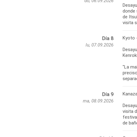
do, 06.09.2026
Desayun
donde 
de Itsu
visita 
Kyoto 
Día 8
lu, 07.09.2026
Desayun
Kenroku
"La ma
precis
separa
Kanaza
Día 9
ma, 08.09.2026
Desayun
visita 
festiva
de bañ