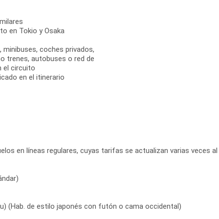
milares
rto en Tokio y Osaka
s, minibuses, coches privados,
mo trenes, autobuses o red de
el circuito
cado en el itinerario
elos en líneas regulares, cuyas tarifas se actualizan varias veces al 
ándar)
u) (Hab. de estilo japonés con futón o cama occidental)