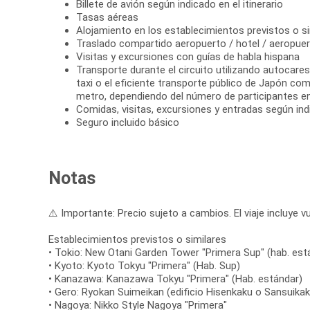
Billete de avión según indicado en el itinerario
Tasas aéreas
Alojamiento en los establecimientos previstos o si
Traslado compartido aeropuerto / hotel / aeropue
Visitas y excursiones con guías de habla hispana
Transporte durante el circuito utilizando autocare
taxi o el eficiente transporte público de Japón co
metro, dependiendo del número de participantes en 
Comidas, visitas, excursiones y entradas según indi
Seguro incluido básico
Notas
⚠️ Importante: Precio sujeto a cambios. El viaje incluye vu
Establecimientos previstos o similares
• Tokio: New Otani Garden Tower "Primera Sup" (hab. est
• Kyoto: Kyoto Tokyu "Primera" (Hab. Sup)
• Kanazawa: Kanazawa Tokyu "Primera" (Hab. estándar)
• Gero: Ryokan Suimeikan (edificio Hisenkaku o Sansuikak
• Nagoya: Nikko Style Nagoya "Primera"