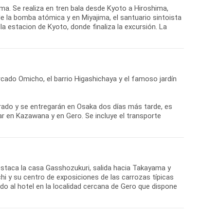
ima. Se realiza en tren bala desde Kyoto a Hiroshima,
e la bomba atómica y en Miyajima, el santuario sintoista
a estacion de Kyoto, donde finaliza la excursión. La
rcado Omicho, el barrio Higashichaya y el famoso jardín
rado y se entregarán en Osaka dos días más tarde, es
r en Kazawana y en Gero. Se incluye el transporte
 destaca la casa Gasshozukuri, salida hacia Takayama y
chi y su centro de exposiciones de las carrozas típicas
ado al hotel en la localidad cercana de Gero que dispone