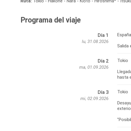
Ruta:
Tokio - Hakone - Nara - Kioto - Hiroshima* - Itsu
Programa del viaje
España
Día 1
lu, 31.08.2026
Salida 
Tokio
Día 2
ma, 01.09.2026
Llegada
hasta e
Tokio
Día 3
mi, 02.09.2026
Desayun
exterio
"Posib