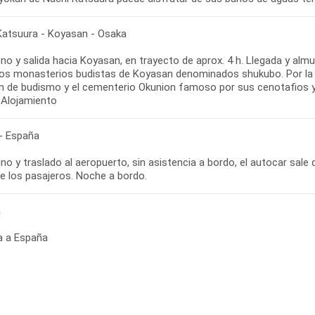
Katsuura - Koyasan - Osaka
o y salida hacia Koyasan, en trayecto de aprox. 4 h. Llegada y alm
s monasterios budistas de Koyasan denominados shukubo. Por la tar
n de budismo y el cementerio Okunion famoso por sus cenotafios y 
 Alojamiento
- España
o y traslado al aeropuerto, sin asistencia a bordo, el autocar sale d
de los pasajeros. Noche a bordo.
a
a a España