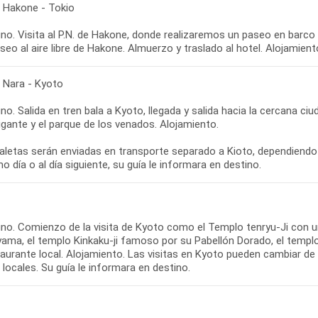
- Hakone - Tokio
o. Visita al P.N. de Hakone, donde realizaremos un paseo en barco 
seo al aire libre de Hakone. Almuerzo y traslado al hotel. Alojamient
- Nara - Kyoto
o. Salida en tren bala a Kyoto, llegada y salida hacia la cercana ci
gante y el parque de los venados. Alojamiento.
aletas serán enviadas en transporte separado a Kioto, dependiendo
o día o al día siguiente, su guía le informara en destino.
no. Comienzo de la visita de Kyoto como el Templo tenryu-Ji con un
yama, el templo Kinkaku-ji famoso por su Pabellón Dorado, el templo
aurante local. Alojamiento. Las visitas en Kyoto pueden cambiar de 
 locales. Su guía le informara en destino.