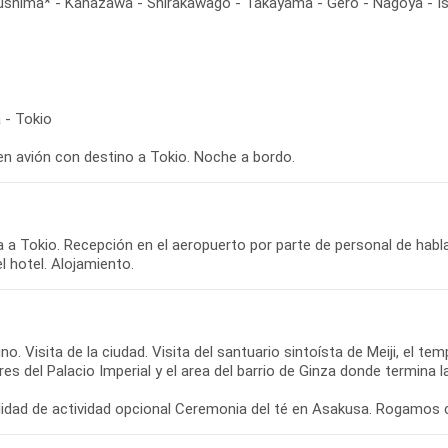
kushima* - Kanazawa - Shirakawago - Takayama - Gero - Nagoya - I
 - Tokio
en avión con destino a Tokio. Noche a bordo.
 a Tokio. Recepción en el aeropuerto por parte de personal de habla
l hotel. Alojamiento.
o. Visita de la ciudad. Visita del santuario sintoísta de Meiji, el te
res del Palacio Imperial y el area del barrio de Ginza donde termina la
ilidad de actividad opcional Ceremonia del té en Asakusa. Rogamos 