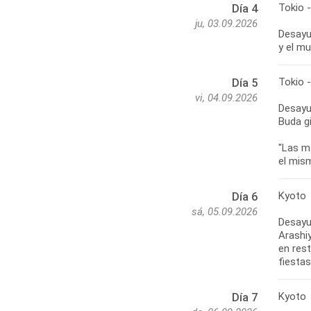
Tokio 
Día 4
ju, 03.09.2026
Desayun
y el mu
Tokio 
Día 5
vi, 04.09.2026
Desayun
Buda gi
"Las m
el mism
Kyoto
Día 6
sá, 05.09.2026
Desayu
Arashi
en rest
fiestas
Kyoto
Día 7