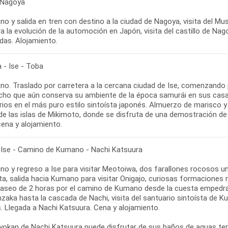
 Nagoya
no y salida en tren con destino a la ciudad de Nagoya, visita del 
a la evolución de la automoción en Japón, visita del castillo de N
das. Alojamiento.
 - Ise - Toba
no. Traslado por carretera a la cercana ciudad de Ise, comenzando p
cho que aún conserva su ambiente de la época samurái en sus casas
rios en el más puro estilo sintoísta japonés. Almuerzo de marisco 
 de las islas de Mikimoto, donde se disfruta de una demostración de
cena y alojamiento.
 Ise - Camino de Kumano - Nachi Katsuura
no y regreso a Ise para visitar Meotoiwa, dos farallones rocosos un
ta, salida hacia Kumano para visitar Onigajo, curiosas formaciones r
paseo de 2 horas por el camino de Kumano desde la cuesta empedra
zaka hasta la cascada de Nachi, visita del santuario sintoísta de K
. Llegada a Nachi Katsuura. Cena y alojamiento.
 ryokan de Nachi Katsuura puede disfrutar de sus baños de aguas te