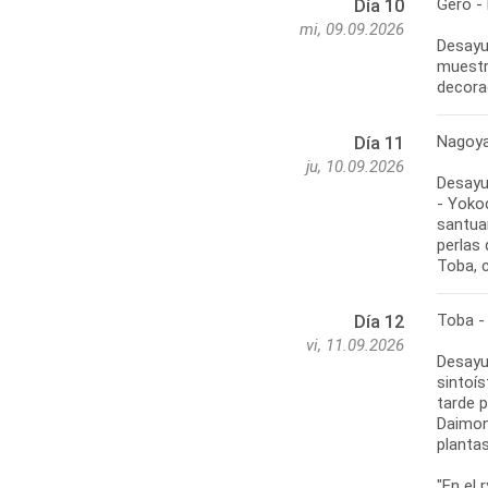
Gero -
Día 10
mi, 09.09.2026
Desayu
muestr
decora
Nagoya
Día 11
ju, 10.09.2026
Desayu
- Yoko
santua
perlas
Toba, 
Toba -
Día 12
vi, 11.09.2026
Desayu
sintoís
tarde 
Daimon
plantas
"En el