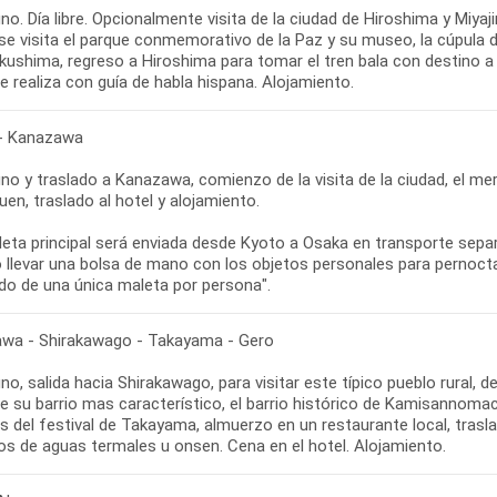
o. Día libre. Opcionalmente visita de la ciudad de Hiroshima y Miyaj
se visita el parque conmemorativo de la Paz y su museo, la cúpula d
kushima, regreso a Hiroshima para tomar el tren bala con destino a l
se realiza con guía de habla hispana. Alojamiento.
- Kanazawa
o y traslado a Kanazawa, comienzo de la visita de la ciudad, el me
en, traslado al hotel y alojamiento.
leta principal será enviada desde Kyoto a Osaka en transporte sepa
o llevar una bolsa de mano con los objetos personales para pernocta
do de una única maleta por persona".
wa - Shirakawago - Takayama - Gero
o, salida hacia Shirakawago, para visitar este típico pueblo rural,
de su barrio mas característico, el barrio histórico de Kamisannoma
s del festival de Takayama, almuerzo en un restaurante local, trasl
os de aguas termales u onsen. Cena en el hotel. Alojamiento.