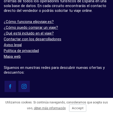
ofertas de todos los operadores turísticos de España en una
sola base de datos. En cada circuito encontrarás el contacto
directo del vendedor o podrás solicitar tu viaje online.
¿Cómo funciona elijoviaje.es?
¿Cómo puedo comprar un viaje?
¿Qué está incluido en el viaje?
Contactar con los desarrolladores
Aviso legal
Política de privacidad
Mapa web
Síguenos en nuestras redes para descubrir nuevas ofertas y
descuentos:
© elijoviaje.es – Plataforma de búsqueda de viajes organizados, 2026
Utilizamos cookies. Si continúa navegando, consideramos que acepta sus
- 5.0 basado en 7 opiniones
Accept
uso,
obten más información