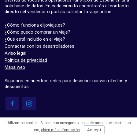
sola base de datos. En cada circuito encontrarás el contacto
directo del vendedor o podrás solicitar tu viaje online.
¿Cómo funciona elijoviaje.es?
¿Cómo puedo comprar un viaje?
¿Qué está incluido en el viaje?
Contactar con los desarrolladores
Aviso legal
Política de privacidad
Mapa web
Síguenos en nuestras redes para descubrir nuevas ofertas y
descuentos:
© elijoviaje.es – Plataforma de búsqueda de viajes organizados, 2026
Utilizamos cookies. Si continúa navegando, consideramos que acepta sus
- 5.0 basado en 7 opiniones
Accept
uso,
obten más información