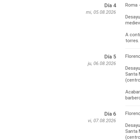
Roma -
Día 4
mi, 05.08.2026
Desayun
medieva
A conti
Floren
Día 5
ju, 06.08.2026
Desayun
Santa M
(centro
Acabare
Floren
Día 6
vi, 07.08.2026
Desayun
Santa M
(centro