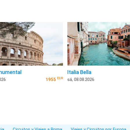
onumental
Italia Bella
EUR
026
1955
sá, 08.08.2026
cia
Circuitos y Viajes a Roma
Viajes y Circuitos por Europa