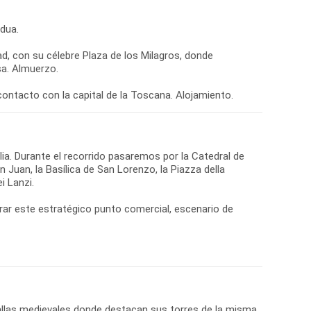
adua.
dad, con su célebre Plaza de los Milagros, donde
sa. Almuerzo.
lia. Durante el recorrido pasaremos por la Catedral de
 Juan, la Basílica de San Lorenzo, la Piazza della
i Lanzi.
strar este estratégico punto comercial, escenario de
allas medievales donde destacan sus torres de la misma