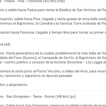
 - Padua - Pisa - Florencia (433 km) (mp)
o y salida hacia Padua para visitar la Basílica de San Antonio de P
nuación, salida hacia Pisa. Llegada y visita guiada de esta bella ciu
iremos el Baptisterio, la Catedral y la famosa Torre inclinada de Pi
ia (ad)
o. Visita panorámica de la ciudad, posiblemente la más bella de Ita
aría del Fiore (Duomo), el Campanile de Giotto, el Baptisterio de San
a —centro político y corazón de la historia florentina— y la Loggia de
aremos la visita junto al Ponte Vecchio, a orillas del Arno, para mo
os, carniceros y zapateros en épocas pasadas.
cia - San Gimignano - Siena - Roma (340 km) (pc)
no. Salida hacia San Gimignano, hermosa localidad rodeada de mur