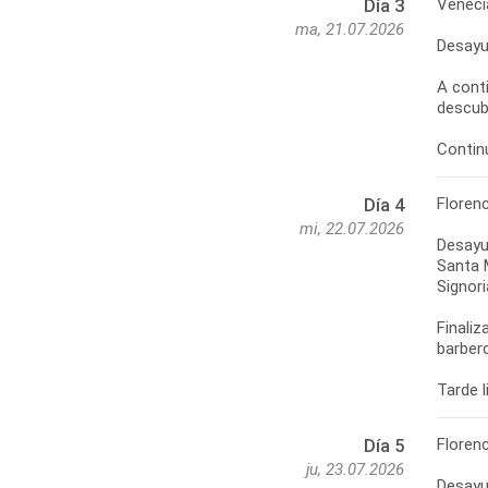
Venecia
Día 3
ma, 21.07.2026
Desayun
A conti
descubr
Florenc
Día 4
mi, 22.07.2026
Desayun
Santa M
Signori
Finaliz
barber
Floren
Día 5
ju, 23.07.2026
Desayu