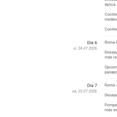
época.
Continu
medieva
Roma 
Día 6
vi, 24.07.2026
Desayun
más rep
Opciona
Roma -
Día 7
sá, 25.07.2026
Desayu
Pompey
más esp