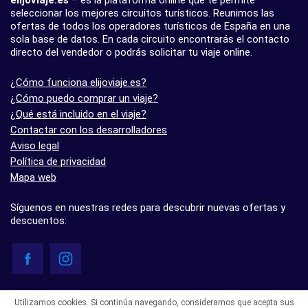
seleccionar los mejores circuitos turísticos. Reunimos las
ofertas de todos los operadores turísticos de España en una
sola base de datos. En cada circuito encontrarás el contacto
directo del vendedor o podrás solicitar tu viaje online.
¿Cómo funciona elijoviaje.es?
¿Cómo puedo comprar un viaje?
¿Qué está incluido en el viaje?
Contactar con los desarrolladores
Aviso legal
Política de privacidad
Mapa web
Síguenos en nuestras redes para descubrir nuevas ofertas y
descuentos:
© elijoviaje.es – Plataforma de búsqueda de viajes organizados, 2026
Utilizamos cookies. Si continúa navegando, consideramos que acepta sus
- 5.0 basado en 7 opiniones