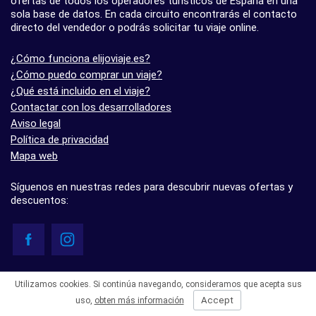
ofertas de todos los operadores turísticos de España en una
sola base de datos. En cada circuito encontrarás el contacto
directo del vendedor o podrás solicitar tu viaje online.
¿Cómo funciona elijoviaje.es?
¿Cómo puedo comprar un viaje?
¿Qué está incluido en el viaje?
Contactar con los desarrolladores
Aviso legal
Política de privacidad
Mapa web
Síguenos en nuestras redes para descubrir nuevas ofertas y
descuentos:
© elijoviaje.es – Plataforma de búsqueda de viajes organizados, 2026
Utilizamos cookies. Si continúa navegando, consideramos que acepta sus
- 5.0 basado en 7 opiniones
Accept
uso,
obten más información