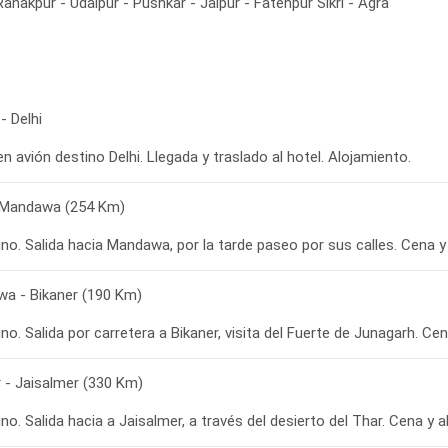
anakpur - Udaipur - Pushkar - Jaipur - Fatehpur Sikri - Agra
- Delhi
en avión destino Delhi. Llegada y traslado al hotel. Alojamiento.
- Mandawa (254 Km)
no. Salida hacia Mandawa, por la tarde paseo por sus calles. Cena y
a - Bikaner (190 Km)
o. Salida por carretera a Bikaner, visita del Fuerte de Junagarh. Cen
r - Jaisalmer (330 Km)
o. Salida hacia a Jaisalmer, a través del desierto del Thar. Cena y a