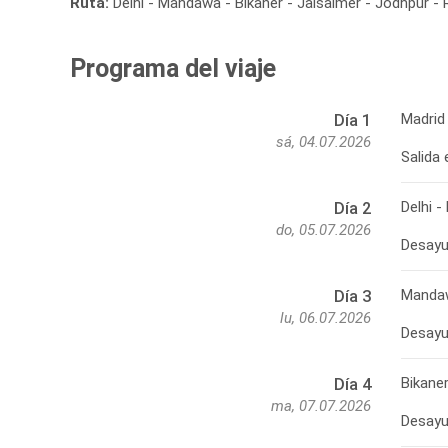
Ruta:
Delhi - Mandawa - Bikaner - Jaisalmer - Jodhpur - R
Programa del viaje
Madrid 
Día 1
sá, 04.07.2026
Salida 
Delhi 
Día 2
do, 05.07.2026
Desayu
Mandaw
Día 3
lu, 06.07.2026
Desayun
Bikane
Día 4
ma, 07.07.2026
Desayun