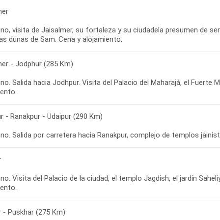
mer
o, visita de Jaisalmer, su fortaleza y su ciudadela presumen de se
las dunas de Sam. Cena y alojamiento.
mer - Jodphur (285 Km)
o. Salida hacia Jodhpur. Visita del Palacio del Maharajá, el Fuerte Me
iento.
r - Ranakpur - Udaipur (290 Km)
o. Salida por carretera hacia Ranakpur, complejo de templos jainist
r
o. Visita del Palacio de la ciudad, el templo Jagdish, el jardín Saheli
iento.
r - Puskhar (275 Km)