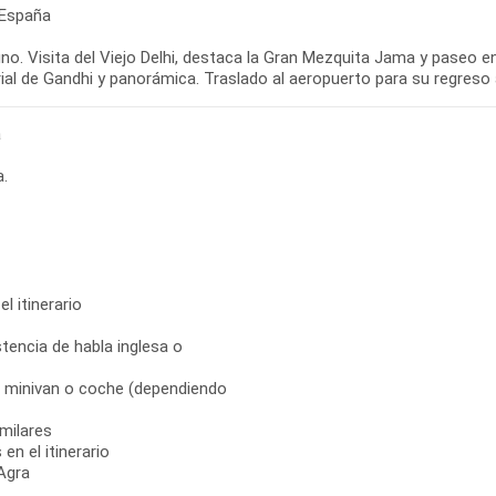
 España
o. Visita del Viejo Delhi, destaca la Gran Mezquita Jama y paseo en 
al de Gandhi y panorámica. Traslado al aeropuerto para su regreso
a
a.
el itinerario
tencia de habla inglesa o
s, minivan o coche (dependiendo
milares
en el itinerario
Agra