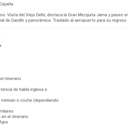
 España
o. Visita del Viejo Delhi, destaca la Gran Mezquita Jama y paseo en 
al de Gandhi y panorámica. Traslado al aeropuerto para su regreso
a
a.
el itinerario
tencia de habla inglesa o
s, minivan o coche (dependiendo
milares
en el itinerario
Agra