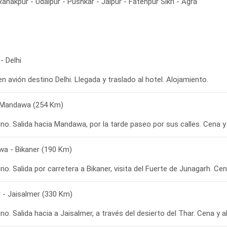
anakpur - Udaipur - Pushkar - Jaipur - Fatehpur Sikri - Agra
- Delhi
en avión destino Delhi. Llegada y traslado al hotel. Alojamiento.
- Mandawa (254 Km)
no. Salida hacia Mandawa, por la tarde paseo por sus calles. Cena y
a - Bikaner (190 Km)
o. Salida por carretera a Bikaner, visita del Fuerte de Junagarh. Cen
r - Jaisalmer (330 Km)
o. Salida hacia a Jaisalmer, a través del desierto del Thar. Cena y a