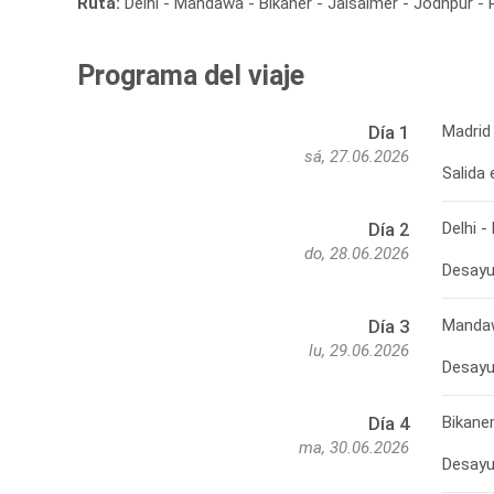
Ruta:
Delhi - Mandawa - Bikaner - Jaisalmer - Jodhpur - R
Programa del viaje
Madrid 
Día 1
sá, 27.06.2026
Salida 
Delhi 
Día 2
do, 28.06.2026
Desayu
Mandaw
Día 3
lu, 29.06.2026
Desayun
Bikane
Día 4
ma, 30.06.2026
Desayun