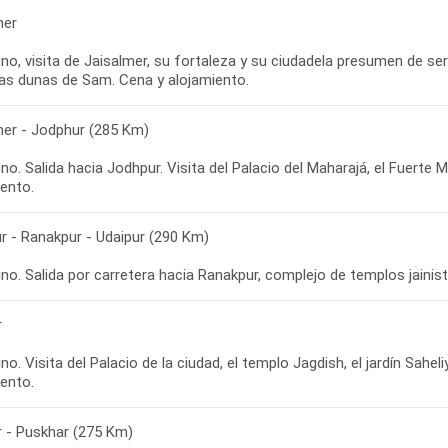
mer
o, visita de Jaisalmer, su fortaleza y su ciudadela presumen de se
las dunas de Sam. Cena y alojamiento.
mer - Jodphur (285 Km)
o. Salida hacia Jodhpur. Visita del Palacio del Maharajá, el Fuerte Me
iento.
r - Ranakpur - Udaipur (290 Km)
o. Salida por carretera hacia Ranakpur, complejo de templos jainist
r
o. Visita del Palacio de la ciudad, el templo Jagdish, el jardín Saheli
iento.
r - Puskhar (275 Km)