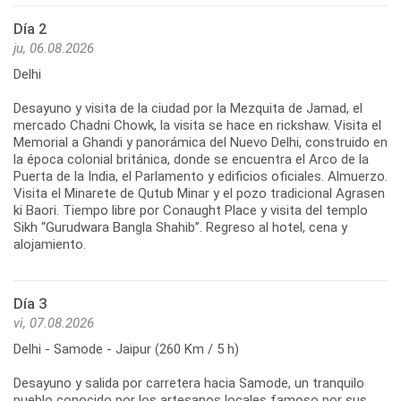
Día 2
ju, 06.08.2026
Delhi
Desayuno y visita de la ciudad por la Mezquita de Jamad, el
mercado Chadni Chowk, la visita se hace en rickshaw. Visita el
Memorial a Ghandi y panorámica del Nuevo Delhi, construido en
la época colonial británica, donde se encuentra el Arco de la
Puerta de la India, el Parlamento y edificios oficiales. Almuerzo.
Visita el Minarete de Qutub Minar y el pozo tradicional Agrasen
ki Baori. Tiempo libre por Conaught Place y visita del templo
Sikh “Gurudwara Bangla Shahib”. Regreso al hotel, cena y
alojamiento.
Día 3
vi, 07.08.2026
Delhi - Samode - Jaipur (260 Km / 5 h)
Desayuno y salida por carretera hacia Samode, un tranquilo
pueblo conocido por los artesanos locales famoso por sus