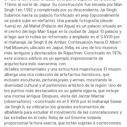
11kms al norte de Jaipur. Su construcción fue iniciada por Man
Singh I en 1592 y completada por su descendiente Jai Singh.
Subimos hasta su palacio fortificado en jeep (opcionalmente
se podrá subir en elefante). Una parada fotografía (desde
fuera) en Jal Mahal (Palacio del Agua) es un palacio situado en
el centro del lago Man Sagar en la ciudad de Jaipur. El palacio y
el lago que lo rodea se reformado y ampliado en el S.XVIII por
el maharajá Jai Singh II de Amber. Continuación hacia El Albert
Hall Museum, ubicado en Jaipur, India, es uno de los museos
más antiguos y destacados de Rajasthan. Construido en 1876,
este icónico edificio es un ejemplo impresionante de
arquitectura indo-sarracena, con
detalles ornamentales y una estructura majestuosa. El museo
alberga una rica colección de artefactos históricos, que
incluyen esculturas, pinturas,joyas y armas, mostrando la
diversidad cultural y el patrimonio artístico de la región. Uno de
los puntos más destacados es su galería egipcia, que incluye
una momia antigua. Despues, visita del Jantar Mantar
(observatorio) - construido en el S XVIII por el maharajá Sawai
Jai Singh II, se utilizaron los grandes instrumentos de
albañilería para estudiar el movimiento de las constelaciones y
las estrellas en el cielo. Reloj de sol Enorme todavía
proporcionar la hora exacta, que están sujetas a correcciones