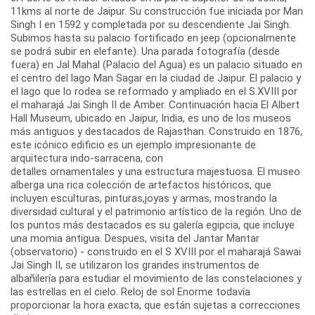
11kms al norte de Jaipur. Su construcción fue iniciada por Man
Singh I en 1592 y completada por su descendiente Jai Singh.
Subimos hasta su palacio fortificado en jeep (opcionalmente
se podrá subir en elefante). Una parada fotografía (desde
fuera) en Jal Mahal (Palacio del Agua) es un palacio situado en
el centro del lago Man Sagar en la ciudad de Jaipur. El palacio y
el lago que lo rodea se reformado y ampliado en el S.XVIII por
el maharajá Jai Singh II de Amber. Continuación hacia El Albert
Hall Museum, ubicado en Jaipur, India, es uno de los museos
más antiguos y destacados de Rajasthan. Construido en 1876,
este icónico edificio es un ejemplo impresionante de
arquitectura indo-sarracena, con
detalles ornamentales y una estructura majestuosa. El museo
alberga una rica colección de artefactos históricos, que
incluyen esculturas, pinturas,joyas y armas, mostrando la
diversidad cultural y el patrimonio artístico de la región. Uno de
los puntos más destacados es su galería egipcia, que incluye
una momia antigua. Despues, visita del Jantar Mantar
(observatorio) - construido en el S XVIII por el maharajá Sawai
Jai Singh II, se utilizaron los grandes instrumentos de
albañilería para estudiar el movimiento de las constelaciones y
las estrellas en el cielo. Reloj de sol Enorme todavía
proporcionar la hora exacta, que están sujetas a correcciones