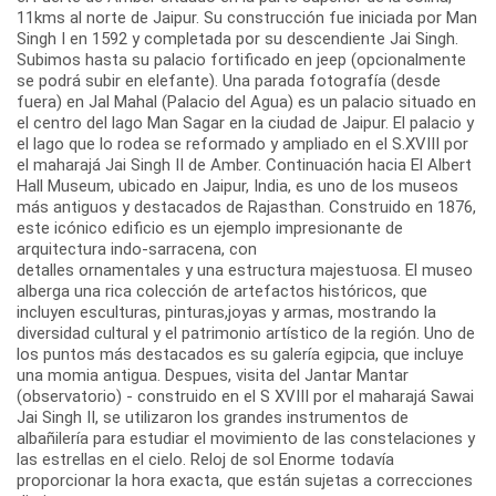
11kms al norte de Jaipur. Su construcción fue iniciada por Man
Singh I en 1592 y completada por su descendiente Jai Singh.
Subimos hasta su palacio fortificado en jeep (opcionalmente
se podrá subir en elefante). Una parada fotografía (desde
fuera) en Jal Mahal (Palacio del Agua) es un palacio situado en
el centro del lago Man Sagar en la ciudad de Jaipur. El palacio y
el lago que lo rodea se reformado y ampliado en el S.XVIII por
el maharajá Jai Singh II de Amber. Continuación hacia El Albert
Hall Museum, ubicado en Jaipur, India, es uno de los museos
más antiguos y destacados de Rajasthan. Construido en 1876,
este icónico edificio es un ejemplo impresionante de
arquitectura indo-sarracena, con
detalles ornamentales y una estructura majestuosa. El museo
alberga una rica colección de artefactos históricos, que
incluyen esculturas, pinturas,joyas y armas, mostrando la
diversidad cultural y el patrimonio artístico de la región. Uno de
los puntos más destacados es su galería egipcia, que incluye
una momia antigua. Despues, visita del Jantar Mantar
(observatorio) - construido en el S XVIII por el maharajá Sawai
Jai Singh II, se utilizaron los grandes instrumentos de
albañilería para estudiar el movimiento de las constelaciones y
las estrellas en el cielo. Reloj de sol Enorme todavía
proporcionar la hora exacta, que están sujetas a correcciones