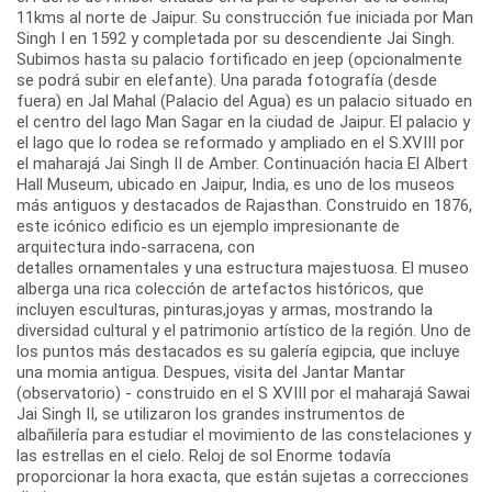
11kms al norte de Jaipur. Su construcción fue iniciada por Man
Singh I en 1592 y completada por su descendiente Jai Singh.
Subimos hasta su palacio fortificado en jeep (opcionalmente
se podrá subir en elefante). Una parada fotografía (desde
fuera) en Jal Mahal (Palacio del Agua) es un palacio situado en
el centro del lago Man Sagar en la ciudad de Jaipur. El palacio y
el lago que lo rodea se reformado y ampliado en el S.XVIII por
el maharajá Jai Singh II de Amber. Continuación hacia El Albert
Hall Museum, ubicado en Jaipur, India, es uno de los museos
más antiguos y destacados de Rajasthan. Construido en 1876,
este icónico edificio es un ejemplo impresionante de
arquitectura indo-sarracena, con
detalles ornamentales y una estructura majestuosa. El museo
alberga una rica colección de artefactos históricos, que
incluyen esculturas, pinturas,joyas y armas, mostrando la
diversidad cultural y el patrimonio artístico de la región. Uno de
los puntos más destacados es su galería egipcia, que incluye
una momia antigua. Despues, visita del Jantar Mantar
(observatorio) - construido en el S XVIII por el maharajá Sawai
Jai Singh II, se utilizaron los grandes instrumentos de
albañilería para estudiar el movimiento de las constelaciones y
las estrellas en el cielo. Reloj de sol Enorme todavía
proporcionar la hora exacta, que están sujetas a correcciones