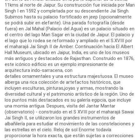
11kms al norte de Jaipur. Su construcción fue iniciada por Man
Singh I en 1592 y completada por su descendiente Jai Singh.
Subimos hasta su palacio fortificado en jeep (opcionalmente
se podrá subir en elefante). Una parada fotografía (desde
fuera) en Jal Mahal (Palacio del Agua) es un palacio situado en
el centro del lago Man Sagar en la ciudad de Jaipur. El palacio y
el lago que lo rodea se reformado y ampliado en el S.XVIII por
el maharajá Jai Singh II de Amber. Continuación hacia El Albert
Hall Museum, ubicado en Jaipur, India, es uno de los museos
más antiguos y destacados de Rajasthan. Construido en 1876,
este icónico edificio es un ejemplo impresionante de
arquitectura indo-sarracena, con
detalles ornamentales y una estructura majestuosa. El museo
alberga una rica colección de artefactos históricos, que
incluyen esculturas, pinturas,joyas y armas, mostrando la
diversidad cultural y el patrimonio artístico de la región. Uno de
los puntos más destacados es su galería egipcia, que incluye
una momia antigua. Despues, visita del Jantar Mantar
(observatorio) - construido en el S XVIII por el maharajá Sawai
Jai Singh II, se utilizaron los grandes instrumentos de
albañilería para estudiar el movimiento de las constelaciones y
las estrellas en el cielo. Reloj de sol Enorme todavía
proporcionar la hora exacta, que están sujetas a correcciones