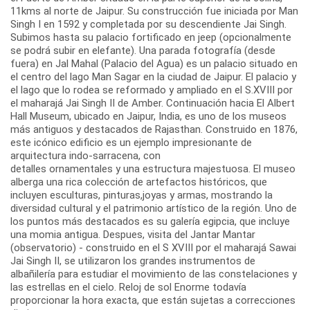
11kms al norte de Jaipur. Su construcción fue iniciada por Man
Singh I en 1592 y completada por su descendiente Jai Singh.
Subimos hasta su palacio fortificado en jeep (opcionalmente
se podrá subir en elefante). Una parada fotografía (desde
fuera) en Jal Mahal (Palacio del Agua) es un palacio situado en
el centro del lago Man Sagar en la ciudad de Jaipur. El palacio y
el lago que lo rodea se reformado y ampliado en el S.XVIII por
el maharajá Jai Singh II de Amber. Continuación hacia El Albert
Hall Museum, ubicado en Jaipur, India, es uno de los museos
más antiguos y destacados de Rajasthan. Construido en 1876,
este icónico edificio es un ejemplo impresionante de
arquitectura indo-sarracena, con
detalles ornamentales y una estructura majestuosa. El museo
alberga una rica colección de artefactos históricos, que
incluyen esculturas, pinturas,joyas y armas, mostrando la
diversidad cultural y el patrimonio artístico de la región. Uno de
los puntos más destacados es su galería egipcia, que incluye
una momia antigua. Despues, visita del Jantar Mantar
(observatorio) - construido en el S XVIII por el maharajá Sawai
Jai Singh II, se utilizaron los grandes instrumentos de
albañilería para estudiar el movimiento de las constelaciones y
las estrellas en el cielo. Reloj de sol Enorme todavía
proporcionar la hora exacta, que están sujetas a correcciones