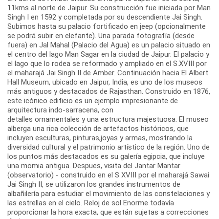
11kms al norte de Jaipur. Su construcción fue iniciada por Man
Singh I en 1592 y completada por su descendiente Jai Singh.
Subimos hasta su palacio fortificado en jeep (opcionalmente
se podrá subir en elefante). Una parada fotografía (desde
fuera) en Jal Mahal (Palacio del Agua) es un palacio situado en
el centro del lago Man Sagar en la ciudad de Jaipur. El palacio y
el lago que lo rodea se reformado y ampliado en el S.XVIII por
el maharajá Jai Singh II de Amber. Continuación hacia El Albert
Hall Museum, ubicado en Jaipur, India, es uno de los museos
más antiguos y destacados de Rajasthan. Construido en 1876,
este icónico edificio es un ejemplo impresionante de
arquitectura indo-sarracena, con
detalles ornamentales y una estructura majestuosa. El museo
alberga una rica colección de artefactos históricos, que
incluyen esculturas, pinturas,joyas y armas, mostrando la
diversidad cultural y el patrimonio artístico de la región. Uno de
los puntos más destacados es su galería egipcia, que incluye
una momia antigua. Despues, visita del Jantar Mantar
(observatorio) - construido en el S XVIII por el maharajá Sawai
Jai Singh II, se utilizaron los grandes instrumentos de
albañilería para estudiar el movimiento de las constelaciones y
las estrellas en el cielo. Reloj de sol Enorme todavía
proporcionar la hora exacta, que están sujetas a correcciones