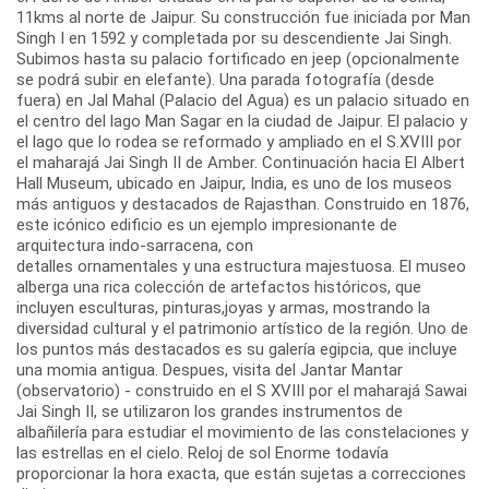
11kms al norte de Jaipur. Su construcción fue iniciada por Man
Singh I en 1592 y completada por su descendiente Jai Singh.
Subimos hasta su palacio fortificado en jeep (opcionalmente
se podrá subir en elefante). Una parada fotografía (desde
fuera) en Jal Mahal (Palacio del Agua) es un palacio situado en
el centro del lago Man Sagar en la ciudad de Jaipur. El palacio y
el lago que lo rodea se reformado y ampliado en el S.XVIII por
el maharajá Jai Singh II de Amber. Continuación hacia El Albert
Hall Museum, ubicado en Jaipur, India, es uno de los museos
más antiguos y destacados de Rajasthan. Construido en 1876,
este icónico edificio es un ejemplo impresionante de
arquitectura indo-sarracena, con
detalles ornamentales y una estructura majestuosa. El museo
alberga una rica colección de artefactos históricos, que
incluyen esculturas, pinturas,joyas y armas, mostrando la
diversidad cultural y el patrimonio artístico de la región. Uno de
los puntos más destacados es su galería egipcia, que incluye
una momia antigua. Despues, visita del Jantar Mantar
(observatorio) - construido en el S XVIII por el maharajá Sawai
Jai Singh II, se utilizaron los grandes instrumentos de
albañilería para estudiar el movimiento de las constelaciones y
las estrellas en el cielo. Reloj de sol Enorme todavía
proporcionar la hora exacta, que están sujetas a correcciones