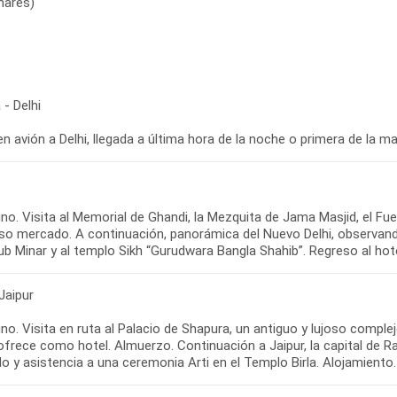
enarés)
- Delhi
en avión a Delhi, llegada a última hora de la noche o primera de la m
no. Visita al Memorial de Ghandi, la Mezquita de Jama Masjid, el Fu
oso mercado. A continuación, panorámica del Nuevo Delhi, observando 
b Minar y al templo Sikh “Gurudwara Bangla Shahib”. Regreso al hote
 Jaipur
o. Visita en ruta al Palacio de Shapura, un antiguo y lujoso comple
ofrece como hotel. Almuerzo. Continuación a Jaipur, la capital de Ra
o y asistencia a una ceremonia Arti en el Templo Birla. Alojamiento.