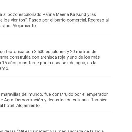
isita al pozo escalonado Panna Meena Ka Kund y las
de los vientos”. Paseo por el barrio comercial. Regreso al
astán. Alojamiento.
arquitectónica con 3.500 escalones y 20 metros de
asma construida con arenisca roja y uno de los más
a 15 años más tarde por la escasez de agua, es la
ento.
e maravillas del mundo, fue construido por el emperador
te Agra. Demostración y degustación culinaria. También
l hotel. Alojamiento.
 de las “Mil escalinatas” y la más sagrada de la India.