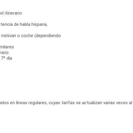
el itinerario
tencia de habla hispana,
s, minivan o coche (dependiendo
milares
rario
 7º día
elos en líneas regulares, cuyas tarifas se actualizan varias veces al 