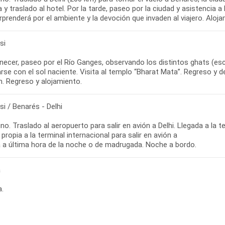
 y traslado al hotel. Por la tarde, paseo por la ciudad y asistencia a 
prenderá por el ambiente y la devoción que invaden al viajero. Aloja
si
ecer, paseo por el Río Ganges, observando los distintos ghats (esca
arse con el sol naciente. Visita al templo “Bharat Mata”. Regreso y 
h. Regreso y alojamiento.
i / Benarés - Delhi
o. Traslado al aeropuerto para salir en avión a Delhi. Llegada a la t
propia a la terminal internacional para salir en avión a
 a última hora de la noche o de madrugada. Noche a bordo.
a
a.