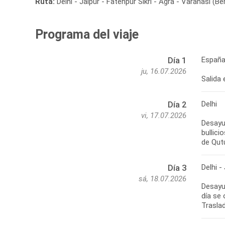
Ruta:
Delhi - Jaipur - Fatehpur Sikri - Agra - Varanasi (B
Programa del viaje
España 
Día 1
ju, 16.07.2026
Salida 
Delhi
Día 2
vi, 17.07.2026
Desayu
bullici
de Qutu
Delhi -
Día 3
sá, 18.07.2026
Desayun
día se 
Traslad