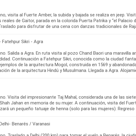
o, visita al Fuerte Amber, la subida y bajada se realiza en jeep. V
reales de Gaitor, parada en la colorida Puerta Patrika y “el Palacio 
Traslado para disfrutar de una cena con danzas tradicionales de Raj
- Fatehpur Sikri - Agra
o. Salida a Agra. En ruta visita al pozo Chand Baori una maravilla 
didad. Continuación a Fatehpur Sikri, conocida como la ciudad fant
 ejemplos de la arquitectura Mogol, construida en 1569 y abandonad
ación de la arquitectura Hindú y Musulmana. Llegada a Agra. Alojami
no. Visita del impresionante Taj Mahal, considerada una de las siet
Shah Jahan en memoria de su mujer. A continuación, visita del Fuer
izará un pequeño tatuaje de henna (solo para las mujeres). Regreso a
Delhi- Benarés / Varanasi
o. Traslado a Delhi (200 km) para tomar el vuelo a Benarés, la ciudad