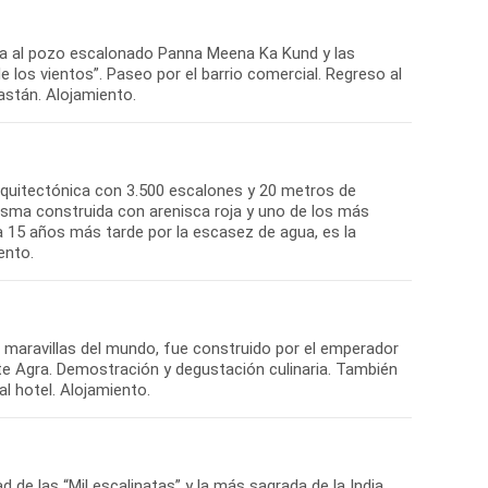
isita al pozo escalonado Panna Meena Ka Kund y las
de los vientos”. Paseo por el barrio comercial. Regreso al
astán. Alojamiento.
arquitectónica con 3.500 escalones y 20 metros de
asma construida con arenisca roja y uno de los más
a 15 años más tarde por la escasez de agua, es la
ento.
e maravillas del mundo, fue construido por el emperador
te Agra. Demostración y degustación culinaria. También
l hotel. Alojamiento.
 de las “Mil escalinatas” y la más sagrada de la India.