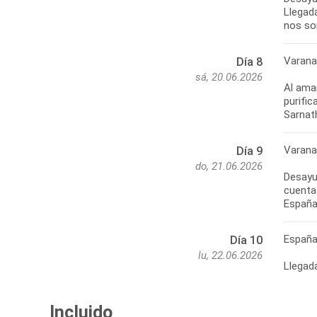
Llegada
nos sor
Varana
Día 8
sá, 20.06.2026
Al aman
purific
Sarnat
Varanas
Día 9
do, 21.06.2026
Desayun
cuenta 
España
Españ
Día 10
lu, 22.06.2026
Llegad
Incluido