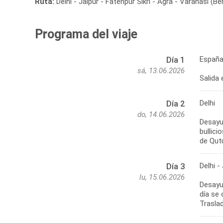
Ruta:
Delhi - Jaipur - Fatehpur Sikri - Agra - Varanasi (B
Programa del viaje
España 
Día 1
sá, 13.06.2026
Salida 
Delhi
Día 2
do, 14.06.2026
Desayu
bullici
de Qutu
Delhi -
Día 3
lu, 15.06.2026
Desayun
día se 
Traslad