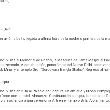
enarés)
- Delhi
en avión a Delhi, llegada a última hora de la noche o primera de la m
no. Visita al Memorial de Ghandi, la Mezquita de Jama Masjid, el Fu
oso mercado. A continuación, panorámica del Nuevo Delhi, observando 
b Minar y al templo Sikh “Gurudwara Bangla Shahib”. Regreso al hote
 Jaipur
o. Visita en ruta al Palacio de Shapura, un antiguo y lujoso comple
ofrece como hotel. Almuerzo. Continuación a Jaipur, la capital de Ra
o y asistencia a una ceremonia Arti en el Templo Birla. Alojamiento.