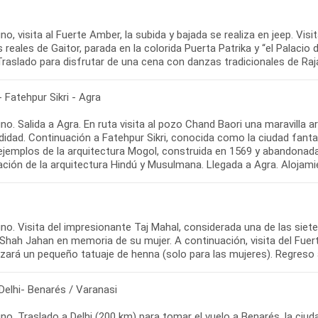
o, visita al Fuerte Amber, la subida y bajada se realiza en jeep. V
reales de Gaitor, parada en la colorida Puerta Patrika y “el Palacio 
Traslado para disfrutar de una cena con danzas tradicionales de Raj
- Fatehpur Sikri - Agra
o. Salida a Agra. En ruta visita al pozo Chand Baori una maravilla 
didad. Continuación a Fatehpur Sikri, conocida como la ciudad fant
 ejemplos de la arquitectura Mogol, construida en 1569 y abandonad
ación de la arquitectura Hindú y Musulmana. Llegada a Agra. Alojami
no. Visita del impresionante Taj Mahal, considerada una de las siet
Shah Jahan en memoria de su mujer. A continuación, visita del Fuer
izará un pequeño tatuaje de henna (solo para las mujeres). Regreso a
Delhi- Benarés / Varanasi
o. Traslado a Delhi (200 km) para tomar el vuelo a Benarés, la ciudad