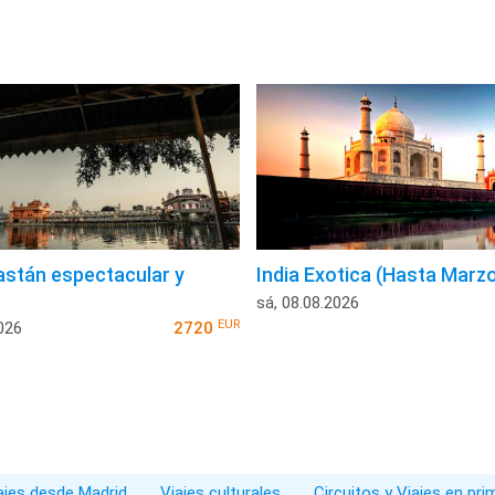
jastán espectacular y
India Exotica (Hasta Marz
sá, 08.08.2026
EUR
026
2720
iajes desde Madrid
Viajes culturales
Circuitos y Viajes en pr