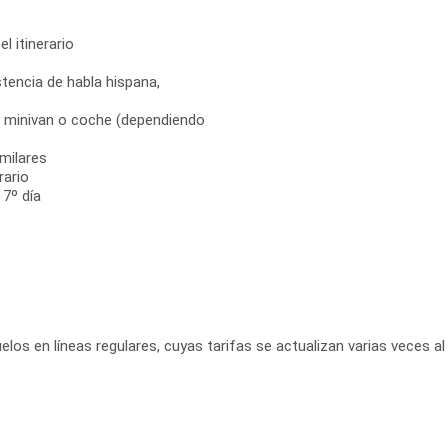
el itinerario
tencia de habla hispana,
s, minivan o coche (dependiendo
milares
rario
 7º día
elos en líneas regulares, cuyas tarifas se actualizan varias veces al 