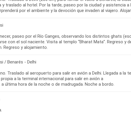
 y traslado al hotel. Por la tarde, paseo por la ciudad y asistencia a 
prenderá por el ambiente y la devoción que invaden al viajero. Aloja
si
ecer, paseo por el Río Ganges, observando los distintos ghats (esca
arse con el sol naciente. Visita al templo “Bharat Mata”. Regreso y 
h. Regreso y alojamiento.
i / Benarés - Delhi
o. Traslado al aeropuerto para salir en avión a Delhi. Llegada a la t
propia a la terminal internacional para salir en avión a
 a última hora de la noche o de madrugada. Noche a bordo.
a
a.