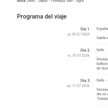
Ruta:
Delhi - Jaipur - Fatehpur Sikri - Agra
Programa del viaje
España 
Día 1
ju, 09.07.2026
Salida 
Delhi
Día 2
vi, 10.07.2026
Desayu
bullici
de Qutu
Delhi -
Día 3
sá, 11.07.2026
Desayun
día se 
Traslad