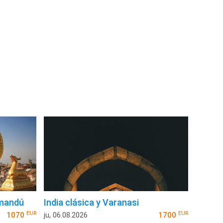
tmandú
India clásica y Varanasi
EUR
EUR
1070
ju, 06.08.2026
1700