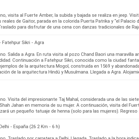
o, visita al Fuerte Amber, la subida y bajada se realiza en jeep. V
reales de Gaitor, parada en la colorida Puerta Patrika y “el Palacio 
Traslado para disfrutar de una cena con danzas tradicionales de Raj
- Fatehpur Sikri - Agra
o. Salida a Agra. En ruta visita al pozo Chand Baori una maravilla 
didad. Continuación a Fatehpur Sikri, conocida como la ciudad fant
 ejemplos de la arquitectura Mogol, construida en 1569 y abandonad
ación de la arquitectura Hindú y Musulmana. Llegada a Agra. Alojami
no. Visita del impresionante Taj Mahal, considerada una de las siet
Shah Jahan en memoria de su mujer. A continuación, visita del Fuer
izará un pequeño tatuaje de henna (solo para las mujeres). Regreso a
Delhi - España (26 2 Km - 6 h)
o. Traslado por carretera a Delhi. Llegada. Traslado a la hora indi