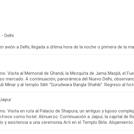
- Delhi
en avión a Delhi, llegada a última hora de la noche o primera de la m
no. Visita al Memorial de Ghandi, la Mezquita de Jama Masjid, el Fu
oso mercado. A continuación, panorámica del Nuevo Delhi, observando 
b Minar y al templo Sikh “Gurudwara Bangla Shahib”. Regreso al hote
 Jaipur
o. Visita en ruta al Palacio de Shapura, un antiguo y lujoso comple
ofrece como hotel. Almuerzo. Continuación a Jaipur, la capital de Ra
o y asistencia a una ceremonia Arti en el Templo Birla. Alojamiento.