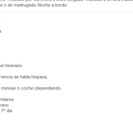
he o de madrugada. Noche a bordo
a
a.
el itinerario
tencia de habla hispana,
s, minivan o coche (dependiendo
milares
rario
 7º día