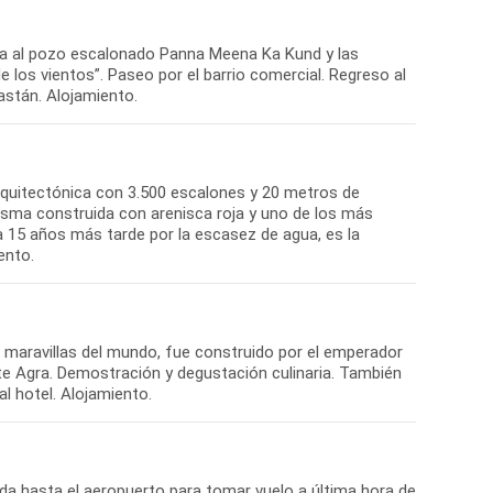
isita al pozo escalonado Panna Meena Ka Kund y las
de los vientos”. Paseo por el barrio comercial. Regreso al
astán. Alojamiento.
arquitectónica con 3.500 escalones y 20 metros de
asma construida con arenisca roja y uno de los más
a 15 años más tarde por la escasez de agua, es la
ento.
e maravillas del mundo, fue construido por el emperador
te Agra. Demostración y degustación culinaria. También
l hotel. Alojamiento.
cada hasta el aeropuerto para tomar vuelo a última hora de