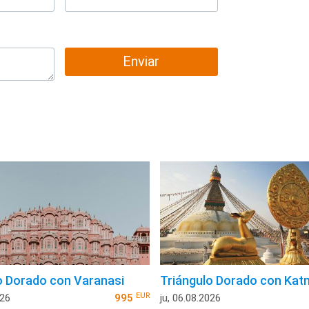
Enviar
o Dorado con Varanasi
Triángulo Dorado con Ka
EUR
026
995
ju, 06.08.2026