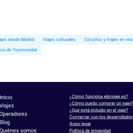
iajes desde Madrid
Viajes culturales
Circuitos y Viajes en ve
tos de Tourmundial
¿Cómo funciona elijoviaje.es?
Inicio
¿Cómo puedo comprar un viaje
Viajes
¿Qué está incluido en el viaje?
Operadores
Contactar con los desarrollado
Blog
Aviso legal
Quiénes somos
Política de privacidad