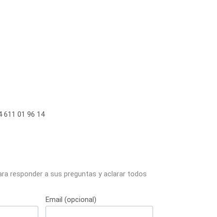
 611 01 96 14
ara responder a sus preguntas y aclarar todos
Email (opcional)