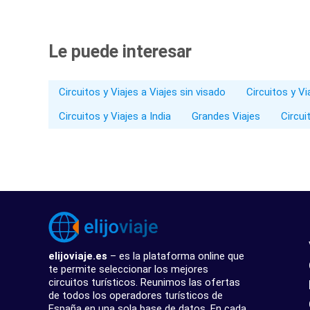
Le puede interesar
Circuitos y Viajes a Viajes sin visado
Circuitos y V
Circuitos y Viajes a India
Grandes Viajes
Circui
elijoviaje.es
– es la plataforma online que
te permite seleccionar los mejores
circuitos turísticos. Reunimos las ofertas
de todos los operadores turísticos de
España en una sola base de datos. En cada